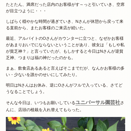
たとたん、満席だった店内のお客様がす～っと引いていき、空席
が目立つように・・・
しばらく穏やかな時間が過ぎていき、Nさんが休憩から戻って来
る直前から、またお客様のご来店が続いた。
最近、アルバイトのOさんがカウンターに立つと、なぜかお客様
があまりおいでにならないということがあり、彼女は「もしや私
が貧乏神？」と言っていたが、もしかすると今日はNさんが逆貧
乏神、つまりは福の神だったのかも。
まぁ、飲食店あるあると言えばそこまでだが、なんかお客様の多
い・少ないを誰かのせいにしてみたり。
明日はNさんはお休み、逆にOさんがフルで入っている、さてど
うなることでしょう。
ユニバーサル園芸社
そんな今日は、いつもお願いしている
さ
んに、店頭の植栽を入れ替えてもらった。