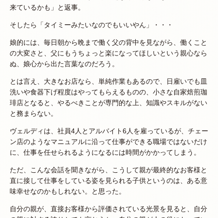
来ているかも」と返事。
そしたら「タイミーみたいなのでもいいやん」・・・
娘的には、毎日朝から晩まで働く父の背中を見ながら、働くこと
の大変さと、父にもうちょっと楽になってほしいという親心なら
ぬ、娘心から出た言葉なのだろう。
とは言え、大きなお店なら、単純作業もあるので、日雇いでも皿
洗いや食器下げ程度はやってもらえるものの、小さな自家焙煎珈
琲店となると、やるべきことが専門的な上、知識やスキルがない
と務まらない。
ヴェルディは、社員4人とアルバイト6人を雇っているが、チェー
ン店のようなマニュアルに沿って仕事ができる職場ではないだけ
に、仕事を任せられるようになるには時間がかかってしまう。
ただ、こんな会話を聞きながら、こうして親が最終的なお客様と
直に接して仕事をしている姿を見られる子供というのは、ある意
味幸せなのかもしれない。と思った。
自分の親が、直接お客様から評価されている光景を見ると、自分