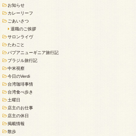
お知らせ
カレーリーフ
ごあいさつ
退職のご挨拶
サロンライヴ
たわごと
パプアニューギニア旅行記
ブラジル旅行記
中米視察
今日のVerdi
台湾珈琲事情
台湾食べ歩き
土曜日
店主のお仕事
店主の休日
掲載情報
散歩