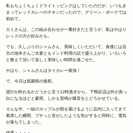
私もちょくちょくドライトッピングはしていたのだが、いつもき
まってレッドカレーのチキンだったので、グリーン・ポークでは
初めて。
カミさんは、この組み合わせが一番好きだと言うが、私はやはり
レッドの方が好みかも。
でも、久しぶりのシャムさん、美味しくいただいて、食後には店
主の池本さんご夫妻ともインド料理の話で盛り上がり、いろいろ
と教えて頂いて楽しく美味しい時間を過ごせた。
やはり、シャムさんはタイカレー最強！
で、今日は祇園祭の後祭。
巡行が終わるかどうかと言う12時過ぎから、下鴨近辺は外が真っ
白になるほどと豪雨、しかも雷鳴が爆音をとどろかせている。
そんな中、一組のカップルが雨を避けるように店内に入ってきて
着席した瞬間、ブチっと音がしたような気がすると同時に、電気
が落ちてしまった。
停電・・・・