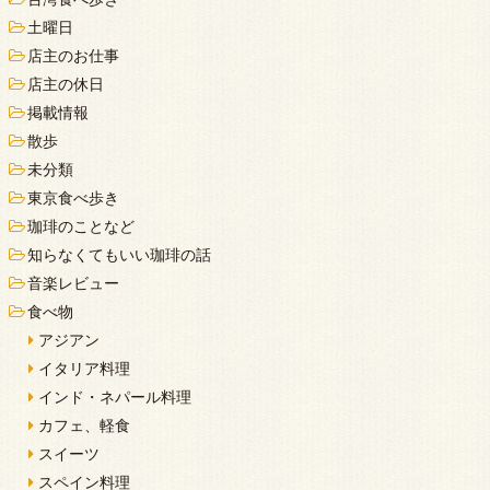
土曜日
店主のお仕事
店主の休日
掲載情報
散歩
未分類
東京食べ歩き
珈琲のことなど
知らなくてもいい珈琲の話
音楽レビュー
食べ物
アジアン
イタリア料理
インド・ネパール料理
カフェ、軽食
スイーツ
スペイン料理