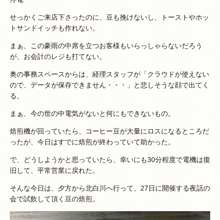
せっかくご来店下さったのに、豆も挽けないし、トーストやホッ
トサンドイッチも作れない。
まぁ、この豪雨の中席を立つお客様もいらっしゃらないだろう
が、お会計のレジも打てない。
奥の事務スペースからは、経理スタッフが「クラウドが使えない
ので、データが保存できません・・・」と悲しそうな顔で出てく
る。
まぁ、今の世の中電気がないと何にもできないもの。
焙煎機が回っていたら、コーヒー豆が大量にロスになるところだ
ったが、今日はすでに焙煎が終わっていて助かった。
で、どうしようかと思っていたら、幸いにも30分程度で電機は復
旧して、平常営業に戻れた。
そんな今日は、夕方から北白川へ行って、27日に開催する夜話の
会で試飲して頂く豆の焙煎。