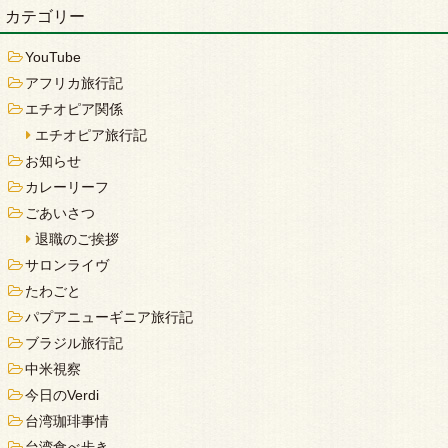
カテゴリー
YouTube
アフリカ旅行記
エチオピア関係
エチオピア旅行記
お知らせ
カレーリーフ
ごあいさつ
退職のご挨拶
サロンライヴ
たわごと
パプアニューギニア旅行記
ブラジル旅行記
中米視察
今日のVerdi
台湾珈琲事情
台湾食べ歩き