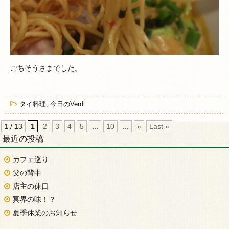
ごちそうさまでした。
タイ料理
,
今日のVerdi
1 / 13
1
2
3
4
5
...
10
...
»
Last »
最近の投稿
カフェ巡り
父の背中
店主の休日
冥界の味！？
夏季休業のお知らせ