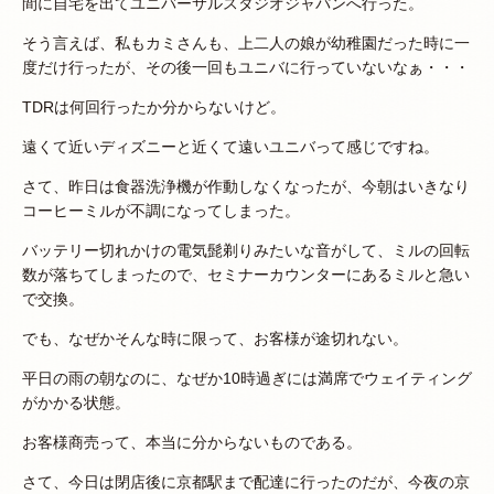
間に自宅を出てユニバーサルスタジオジャパンへ行った。
そう言えば、私もカミさんも、上二人の娘が幼稚園だった時に一
度だけ行ったが、その後一回もユニバに行っていないなぁ・・・
TDRは何回行ったか分からないけど。
遠くて近いディズニーと近くて遠いユニバって感じですね。
さて、昨日は食器洗浄機が作動しなくなったが、今朝はいきなり
コーヒーミルが不調になってしまった。
バッテリー切れかけの電気髭剃りみたいな音がして、ミルの回転
数が落ちてしまったので、セミナーカウンターにあるミルと急い
で交換。
でも、なぜかそんな時に限って、お客様が途切れない。
平日の雨の朝なのに、なぜか10時過ぎには満席でウェイティング
がかかる状態。
お客様商売って、本当に分からないものである。
さて、今日は閉店後に京都駅まで配達に行ったのだが、今夜の京