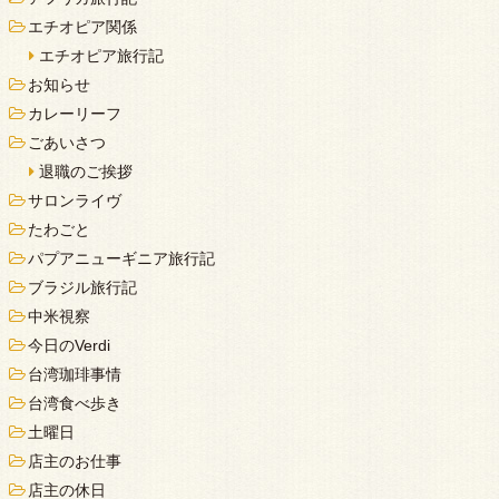
エチオピア関係
エチオピア旅行記
お知らせ
カレーリーフ
ごあいさつ
退職のご挨拶
サロンライヴ
たわごと
パプアニューギニア旅行記
ブラジル旅行記
中米視察
今日のVerdi
台湾珈琲事情
台湾食べ歩き
土曜日
店主のお仕事
店主の休日