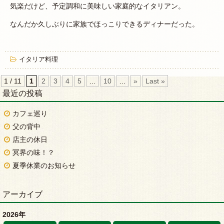
気楽だけど、予定調和に美味しい家庭的なイタリアン。
なんだか久しぶりに家族でほっこりできるディナーだった。
イタリア料理
1 / 11
1
2
3
4
5
...
10
...
»
Last »
最近の投稿
カフェ巡り
父の背中
店主の休日
冥界の味！？
夏季休業のお知らせ
アーカイブ
2026年