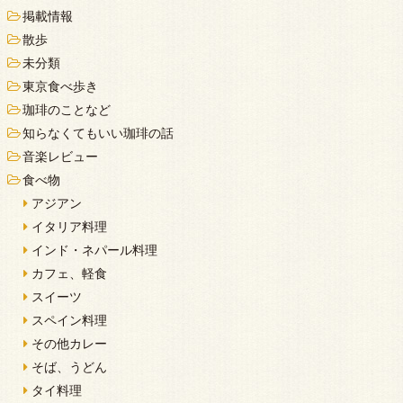
掲載情報
散歩
未分類
東京食べ歩き
珈琲のことなど
知らなくてもいい珈琲の話
音楽レビュー
食べ物
アジアン
イタリア料理
インド・ネパール料理
カフェ、軽食
スイーツ
スペイン料理
その他カレー
そば、うどん
タイ料理