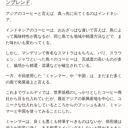
ンブレンド
」
アジアのコーヒーと言えば、真っ先に出てくるのはインドネシ
ア。
インドネシアのコーヒーは、おおざっぱな違いで言えば、島によ
って風味特性が異なるが、同じ島でも地域や精選方法などで、ま
た味わいも変わってくる。
しかし、マンデリンで有名なスマトラはもちろん、バリ、スラウ
ェシ、ジャワといった島々のコーヒーは、完成度の高いものが多
く、栽培から精選・流通などが確立されている。
一方、今回使用した「ミャンマー」や「中国」は、まだまだ多く
の面で発展途上と言える。
これまでヴェルディでは、世界規模のしっかりとしたコーヒー商
社から豆を仕入れていたが、最近アジアの新興産地を中心に、ユ
ニークな仕入れをしているところからのプッシュもあり、ミャン
マーと中国を使ってみることにした。
ミャンマーは、良くも悪くも特筆すべきものはないが、焙煎後は
渋みが非常に強く、ある程度エイジングをしないと味がまとまら