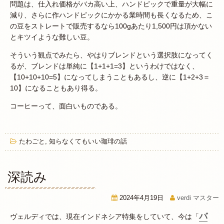
問題は、仕入れ価格がバカ高い上、ハンドピックで重量が大幅に
減り、さらに作ハンドピックにかかる業時間も長くなるため、こ
の豆をストレートで販売するなら100gあたり1,500円は頂かない
とキツイような難しい豆。
そういう観点でみたら、やはりブレンドという選択肢になってく
るが、ブレンドは単純に【1+1+1=3】というわけではなく、
【10+10+10=5】になってしまうこともあるし、逆に【1+2+3＝
10】になることもあり得る。
コーヒーって、面白いものである。
たわごと
,
知らなくてもいい珈琲の話
深読み
2024年4月19日
verdi マスター
バ
ヴェルディでは、現在インドネシア特集をしていて、今は「