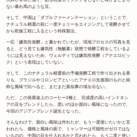
ない暴れ馬のような豆。
そして、中国は「ダブルファーメンテーション」ということで、
ナチュラル精選の前に一度チェリーをエイジングして発酵させて
から乾燥工程に入るという特殊製法。
一応「嫌気性発酵」と書かれていたが、現地プロセスの写真を見
ると、どう見ても嫌気性（無酸素）状態で発酵工程をしているよ
うには見えないため、ヴェルディでは嫌気性発酵（アナエロビッ
ク）という表現はしていない。
そして、このナチュラル精選前の予備発酵工程で作り出される香
りも、ブラジルやコロンビアといったアナエロ先進国のものと純
粋な風味で比べると、まだまだ真似事の域を出ない。
ただ、この発展途上のコーヒー2種と、完成度の高いインドネシ
アの豆をブレンドしたら、思いのほか面白い風味になったので、
今回のアジアンブレンド誕生となった。
そんなわけで、面白い風味は作れたが、もう一度使いたいかと言
われたら、価格と風味の面で、ミャンマーは可能性がゼロではな
いものの、中国の豆を仕入れるかと言われたら、もう二度と使い