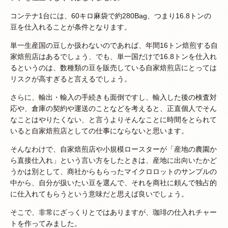
コンテナ1台には、60キロ麻袋で約280Bag、つまり16.8トンの
豆を仕入れることが条件となります。
単一生産国の豆しか扱わないのであれば、年間16トン焙煎する自
家焙煎店はあるでしょう、でも、単一国だけで16.8トンを仕入れ
るというのは、数種類の豆を販売している自家焙煎店にとっては
リスクが高すぎると言えるでしょう。
さらに、輸出・輸入の手続きも面倒ですし、輸入した後の検査対
応や、倉庫の契約や運送のことなどを考えると、正直個人でそん
なことはやりたくない、と言うよりそんなことに時間をとられて
いると自家焙煎店としての仕事にならないと思います。
そんなわけで、自家焙煎店や小規模ロースターが「産地の農園か
ら直接仕入れ」という言い方をしたときは、産地に出向いたかど
うかは別として、商社からもらったマイクロロットのサンプルの
中から、自分が扱いたい豆を選んで、それを商社に頼んで独占的
に仕入れてもらうという意味だと思えば良いでしょう。
そこで、非常にざっくりとではありますが、珈琲の仕入れチャー
トを作ってみました。