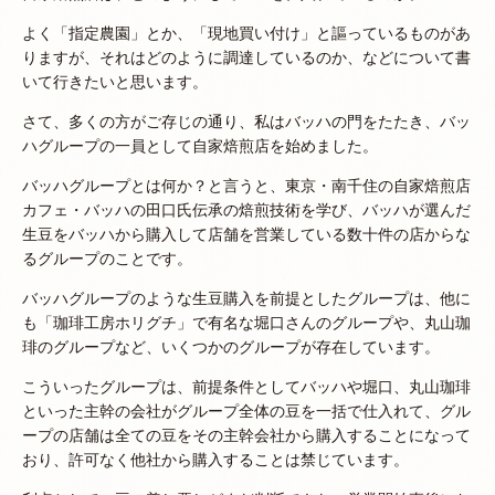
よく「指定農園」とか、「現地買い付け」と謳っているものがあ
りますが、それはどのように調達しているのか、などについて書
いて行きたいと思います。
さて、多くの方がご存じの通り、私はバッハの門をたたき、バッ
ハグループの一員として自家焙煎店を始めました。
バッハグループとは何か？と言うと、東京・南千住の自家焙煎店
カフェ・バッハの田口氏伝承の焙煎技術を学び、バッハが選んだ
生豆をバッハから購入して店舗を営業している数十件の店からな
るグループのことです。
バッハグループのような生豆購入を前提としたグループは、他に
も「珈琲工房ホリグチ」で有名な堀口さんのグループや、丸山珈
琲のグループなど、いくつかのグループが存在しています。
こういったグループは、前提条件としてバッハや堀口、丸山珈琲
といった主幹の会社がグループ全体の豆を一括で仕入れて、グル
ープの店舗は全ての豆をその主幹会社から購入することになって
おり、許可なく他社から購入することは禁じています。