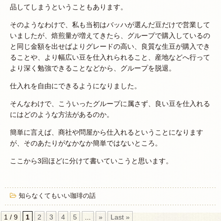
品してしまうということもあります。
そのようなわけで、私も当初はバッハが選んだ豆だけで営業して
いましたが、焙煎量が増えてきたら、グループで購入しているの
と同じ金額を出せばよりグレードの高い、良質な生豆が購入でき
ることや、より幅広い豆を仕入れられること、産地などへ行って
より深く勉強できることなどから、グループを脱退。
仕入れを自由にできるようになりました。
そんなわけで、こういったグループに属さず、良い豆を仕入れる
にはどのような方法があるのか。
簡単に言えば、商社や問屋から仕入れるということになります
が、そのあたりがなかなか簡単ではないところ。
ここから3回ほどに分けて書いていこうと思います。
知らなくてもいい珈琲の話
1 / 9
1
2
3
4
5
...
»
Last »