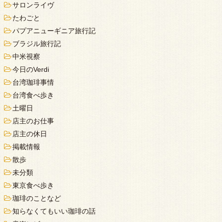
サロンライヴ
たわごと
パプアニューギニア旅行記
ブラジル旅行記
中米視察
今日のVerdi
台湾珈琲事情
台湾食べ歩き
土曜日
店主のお仕事
店主の休日
掲載情報
散歩
未分類
東京食べ歩き
珈琲のことなど
知らなくてもいい珈琲の話