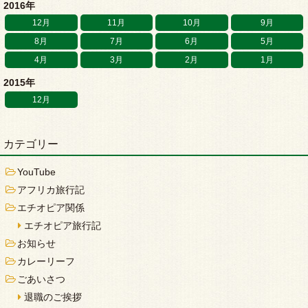
2016年
12月
11月
10月
9月
8月
7月
6月
5月
4月
3月
2月
1月
2015年
12月
カテゴリー
YouTube
アフリカ旅行記
エチオピア関係
エチオピア旅行記
お知らせ
カレーリーフ
ごあいさつ
退職のご挨拶