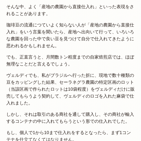
そんな中、よく「産地の農園から直接仕入れ」といった表現をさ
れることがあります。
珈琲豆の流通につていよく知らない人が「産地の農園から直接仕
入れ」をいう言葉を聞いたら、産地へ出向いて行って、いろいろ
な農園を回った中で良い豆を見つけて自分で仕入れてきたように
思われるかもしれません。
でも、正直言うと、月間数トン程度までの自家焙煎店では、ほぼ
無理なことだと言えるでしょう。
ヴェルディでも、私がブラジルへ行った折に、現地で数十種類の
豆をカッピングした結果、セーラネグラ農園の特定区画のロット
（当該区画で作られたロットは10袋程度）をヴェルディだけに販
売してもらうよう契約して、ヴェルディのロゴを入れた麻袋で仕
入れました。
しかし、それは取引のある商社を通して購入し、その商社が輸入
するコンテナの中に入れてもらうという形での仕入れでした。
もし、個人で1から10まで仕入れをするとなったら、まず1コン
テナを仕立てなくてはなりません。