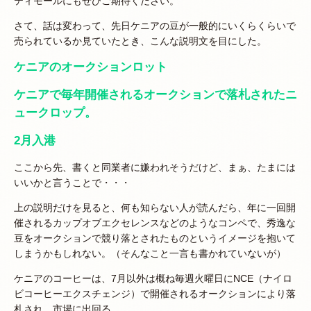
ティモールにもぜひご期待ください。
さて、話は変わって、先日ケニアの豆が一般的にいくらくらいで
売られているか見ていたとき、こんな説明文を目にした。
ケニアのオークションロット
ケニアで毎年開催されるオークションで落札されたニ
ュークロップ。
2月入港
ここから先、書くと同業者に嫌われそうだけど、まぁ、たまには
いいかと言うことで・・・
上の説明だけを見ると、何も知らない人が読んだら、年に一回開
催されるカップオブエクセレンスなどのようなコンペで、秀逸な
豆をオークションで競り落とされたものというイメージを抱いて
しまうかもしれない。（そんなこと一言も書かれていないが）
ケニアのコーヒーは、7月以外は概ね毎週火曜日にNCE（ナイロ
ビコーヒーエクスチェンジ）で開催されるオークションにより落
札され、市場に出回る。