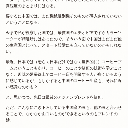
真程度のまとまりにはなる。
要するに中国では、まだ機械選別機そのものが導入されていない
ということになる。
今まで私が視察した国では、最貧国のエチオピアですらカラーソ
ーターが精選所にはあったので、そういう面で中国はまだまだ他
の生産国と比べて、スタート段階にも立っていないのかもしれな
い。
最近、日本では（恐らく日本だけではなく世界的に）コーヒーブ
ームということもあり、コーヒーのことや焙煎の技術を学ぶこと
なく、趣味の延長線上でコーヒー店を開業する人が多くいるよう
に感じているが、もしかすると中国のコーヒー生産も、それに近
い感覚なのかも？
と、思いつつ、先日は最後のアジアンブレンドを焙煎。
ただ、こんなにこき下ろしている中国産の豆も、他の豆と合わせ
ることで、なかなか面白いものができるというのもブレンドの
妙。