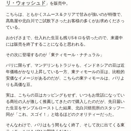
リ・ウォッシュド
」を販売中。
こちらは、ともかくスムース＆クリアで甘みが強いのが特徴で、
髙島屋や北白川でご試飲下さったお客様の多くがお求めくださっ
ている。
おかげさまで、仕入れた生豆も残り5キロを切ったので、来週中
には販売を終了することになると思われる。
その次に登場するのが「東ティモール・ナチュラル」
バリに限らず、マンデリンもトラジャも、インドネシアの豆は近
年価格がかなり上昇している一方、東ティモールの豆は、比較的
安価なイメージがあるのだが、こちらの東ティモールは、バリよ
りも高価な豆。
実は、こちらの豆はカッピングもせず、いつもお世話になってい
る商社の人が激しく推薦してきたので購入したのだが、先日届い
た生豆をサンプルローストした結果、北白川焙煎所のスタッフ一
同が「これ、スゴイ！」と唸るほどのクオリティーだった。
そんなわけで、バリはもう間もなく終了、そして次に出てくる東