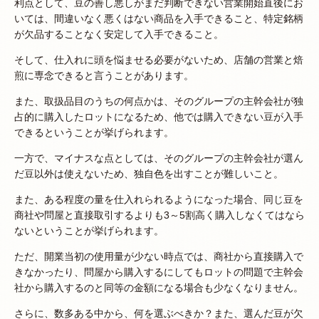
利点として、豆の善し悪しがまだ判断できない営業開始直後にお
いては、間違いなく悪くはない商品を入手できること、特定銘柄
が欠品することなく安定して入手できること。
そして、仕入れに頭を悩ませる必要がないため、店舗の営業と焙
煎に専念できると言うことがあります。
また、取扱品目のうちの何点かは、そのグループの主幹会社が独
占的に購入したロットになるため、他では購入できない豆が入手
できるということが挙げられます。
一方で、マイナスな点としては、そのグループの主幹会社が選ん
だ豆以外は使えないため、独自色を出すことが難しいこと。
また、ある程度の量を仕入れられるようになった場合、同じ豆を
商社や問屋と直接取引するよりも3～5割高く購入しなくてはなら
ないということが挙げられます。
ただ、開業当初の使用量が少ない時点では、商社から直接購入で
きなかったり、問屋から購入するにしてもロットの問題で主幹会
社から購入するのと同等の金額になる場合も少なくなりません。
さらに、数多ある中から、何を選ぶべきか？また、選んだ豆が欠