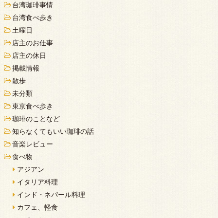
台湾珈琲事情
台湾食べ歩き
土曜日
店主のお仕事
店主の休日
掲載情報
散歩
未分類
東京食べ歩き
珈琲のことなど
知らなくてもいい珈琲の話
音楽レビュー
食べ物
アジアン
イタリア料理
インド・ネパール料理
カフェ、軽食