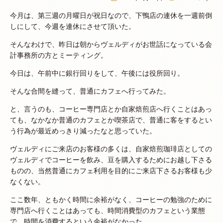
今月は、第三週の月曜日が祝日なので、下鴨店の連休を一週前倒
しにして、今週を連休にさせて頂いた。
そんなわけで、昨日は朝からヴェルディがお世話になっている会
計事務所の方とミーティング。
今日は、午前中に銀行回りをして、午後には役所回り。
そんな合間を縫って、普通にカフェへ行ってみた。
と、言うのも、コーヒー専門店とか自家焙煎店へ行くことはあっ
ても、なかなか普通のカフェとか喫茶店で、普通に客をするとい
う行為が最近めっきり減ったなと思っていた。
ヴェルディにご来店のお客様の多くは、自家焙煎珈琲店としての
ヴェルディでコーヒーを飲み、豆を購入するためにお越し下さる
ものの、当然普通にカフェ利用を目的にご来店下さるお客様も少
なくない。
ここ数年、ともかく時間に余裕がなく、コーヒーの勉強のために
専門店へ行くことはあっても、時間消費型のカフェという業態
で、時間を消費するという余裕がなかった。