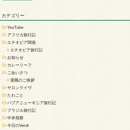
カテゴリー
YouTube
アフリカ旅行記
エチオピア関係
エチオピア旅行記
お知らせ
カレーリーフ
ごあいさつ
退職のご挨拶
サロンライヴ
たわごと
パプアニューギニア旅行記
ブラジル旅行記
中米視察
今日のVerdi