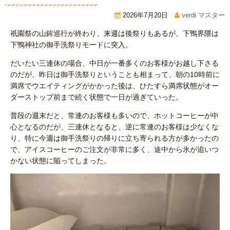
2026年7月20日
verdi マスター
祇園祭の山鉾巡行が終わり、来週は後祭りもあるが、下鴨界隈は
下鴨神社の御手洗祭りモードに突入。
だいたい三連休の場合、中日が一番多くのお客様がお越し下さる
のだが、昨日は御手洗祭りということも相まって、朝の10時前に
満席でウエイティングがかかった後は、ひたすら満席状態がオー
ダーストップ前まで続く状態で一日が過ぎていった。
普段の週末だと、常連のお客様も多いので、ホットコーヒーが中
心となるのだが、三連休となると、逆に常連のお客様は少なくな
り、特に今週は御手洗祭りの帰りに立ち寄られる方が多かったの
で、アイスコーヒーのご注文が非常に多く、途中から氷が追いつ
かない状態に陥ってしまった。