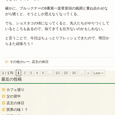
確かに、ブルックナーの8番第一楽章冒頭の曲調と重ね合わせな
がら聴くと、そうとしか思えなくなってくる。
でも、ショスタコの頃になってくると、先人たちがやりつくして
いるところもあるので、似てきても仕方ないのかもしれない。
と言うことで、今日はちょっとリフレッシュできたので、明日か
らまた頑張ろう！
その他カレー
,
店主の休日
1 / 175
1
2
3
4
5
...
10
20
30
...
»
Last »
最近の投稿
カフェ巡り
父の背中
店主の休日
冥界の味！？