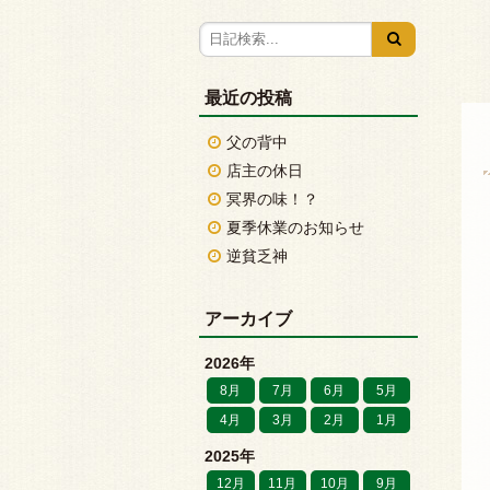
最近の投稿
父の背中
店主の休日
冥界の味！？
夏季休業のお知らせ
逆貧乏神
アーカイブ
2026年
8月
7月
6月
5月
4月
3月
2月
1月
2025年
12月
11月
10月
9月