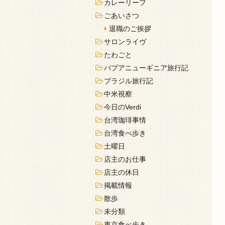
カレーリーフ
ごあいさつ
退職のご挨拶
サロンライヴ
たわごと
パプアニューギニア旅行記
ブラジル旅行記
中米視察
今日のVerdi
台湾珈琲事情
台湾食べ歩き
土曜日
店主のお仕事
店主の休日
掲載情報
散歩
未分類
東京食べ歩き