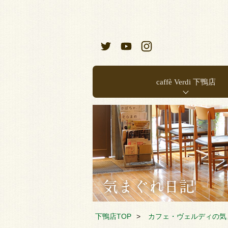
caffè Verdi 下鴨店
お店のご案内
店内メニュー
下鴨店TOP
カフェ・ヴェルディの気