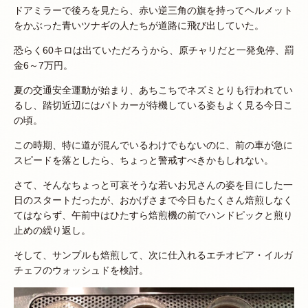
ドアミラーで後ろを見たら、赤い逆三角の旗を持ってヘルメット
をかぶった青いツナギの人たちが道路に飛び出していた。
恐らく60キロは出ていただろうから、原チャリだと一発免停、罰
金6～7万円。
夏の交通安全運動が始まり、あちこちでネズミとりも行われてい
るし、踏切近辺にはパトカーが待機している姿もよく見る今日こ
の頃。
この時期、特に道が混んでいるわけでもないのに、前の車が急に
スピードを落としたら、ちょっと警戒すべきかもしれない。
さて、そんなちょっと可哀そうな若いお兄さんの姿を目にした一
日のスタートだったが、おかげさまで今日もたくさん焙煎しなく
てはならず、午前中はひたすら焙煎機の前でハンドピックと煎り
止めの繰り返し。
そして、サンプルも焙煎して、次に仕入れるエチオピア・イルガ
チェフのウォッシュドを検討。