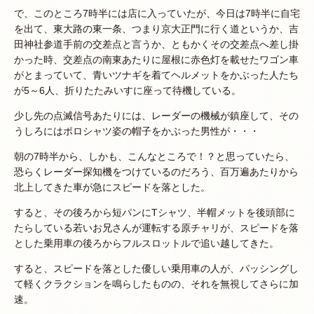
で、このところ7時半には店に入っていたが、今日は7時半に自宅
を出て、東大路の東一条、つまり京大正門に行く道というか、吉
田神社参道手前の交差点と言うか、ともかくその交差点へ差し掛
かった時、交差点の南東あたりに屋根に赤色灯を載せたワゴン車
がとまっていて、青いツナギを着てヘルメットをかぶった人たち
が5～6人、折りたたみいすに座って待機している。
少し先の点滅信号あたりには、レーダーの機械が鎮座して、その
うしろにはポロシャツ姿の帽子をかぶった男性が・・・
朝の7時半から、しかも、こんなところで！？と思っていたら、
恐らくレーダー探知機をつけているのだろう、百万遍あたりから
北上してきた車が急にスピードを落とした。
すると、その後ろから短パンにTシャツ、半帽メットを後頭部に
たらしている若いお兄さんが運転する原チャリが、スピードを落
とした乗用車の後ろからフルスロットルで追い越してきた。
すると、スピードを落とした優しい乗用車の人が、パッシングし
て軽くクラクションを鳴らしたものの、それを無視してさらに加
速。