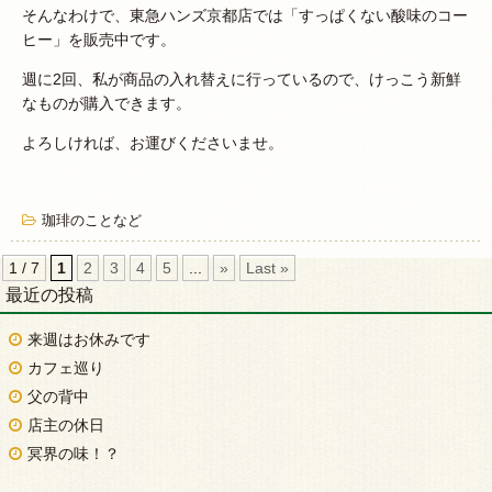
そんなわけで、東急ハンズ京都店では「すっぱくない酸味のコー
ヒー」を販売中です。
週に2回、私が商品の入れ替えに行っているので、けっこう新鮮
なものが購入できます。
よろしければ、お運びくださいませ。
珈琲のことなど
1 / 7
1
2
3
4
5
...
»
Last »
最近の投稿
来週はお休みです
カフェ巡り
父の背中
店主の休日
冥界の味！？