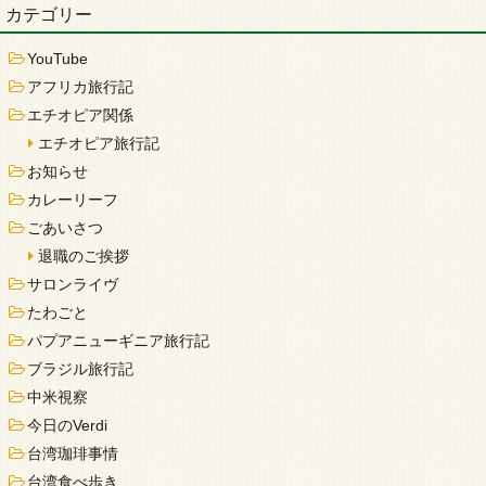
カテゴリー
YouTube
アフリカ旅行記
エチオピア関係
エチオピア旅行記
お知らせ
カレーリーフ
ごあいさつ
退職のご挨拶
サロンライヴ
たわごと
パプアニューギニア旅行記
ブラジル旅行記
中米視察
今日のVerdi
台湾珈琲事情
台湾食べ歩き