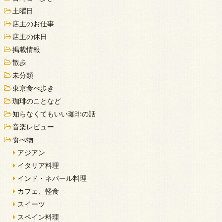
土曜日
店主のお仕事
店主の休日
掲載情報
散歩
未分類
東京食べ歩き
珈琲のことなど
知らなくてもいい珈琲の話
音楽レビュー
食べ物
アジアン
イタリア料理
インド・ネパール料理
カフェ、軽食
スイーツ
スペイン料理