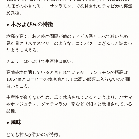
人ほどの小さな町、「サンラモン」で発見されたティピカの突然
変異種。
● 木および豆の特徴
樹高が高く、枝と枝の間隔が他のティピカ系と比べて狭いため、
見た目クリスマスツリーのような、コンパクトにぎゅっと詰まっ
たように見える。
チェリーは小ぶりで生産性は低い。
高地栽培に適していると言われているが、サンラモンの標高は
1,057ｍとコーヒーの栽培地としては高い部類に入らないのが面
白いところ。
生産性が良くないため、広く栽培されているというより、パナマ
やホンジュラス、グァテマラの一部などで細々と栽培されている
品種。
● 風味
とても甘みが強いのが特徴。