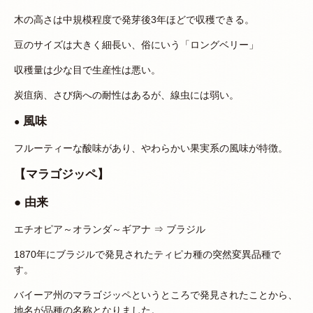
木の高さは中規模程度で発芽後3年ほどで収穫できる。
豆のサイズは大きく細長い、俗にいう「ロングベリー」
収穫量は少な目で生産性は悪い。
炭疽病、さび病への耐性はあるが、線虫には弱い。
風味
●
フルーティーな酸味があり、やわらかい果実系の風味が特徴。
【マラゴジッペ】
● 由来
エチオピア～オランダ～ギアナ ⇒ ブラジル
1870年にブラジルで発見されたティピカ種の突然変異品種で
す。
バイーア州のマラゴジッペというところで発見されたことから、
地名が品種の名称となりました。