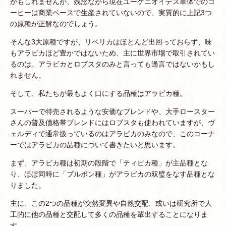
かもしれませんが、残念ながら現在ユーゲニオイデス単体でのコ
ーヒーは商業ベースで生産されていないので、実質的に上記3つ
の原種が正解なのでしょう。
そんな3大原種ですが、リベリカはほとんど出回っておらず、味
もアラビカほど豊かではないため、主に世界市場で取引されてい
るのは、アラビカとロブスタのみと言っても過言ではないかもし
れません。
そして、私たちが最もよく口にする品種はアラビカ種。
スーパーで特売されるような安価なブレンドや、大手ロースター
さんの普及価格帯ブレンドにはロブスタも使われていますが、ヴ
ェルディで通常扱っているのはアラビカのみなので、このコーナ
ーではアラビカの品種について書きたいと思います。
まず、アラビカ種は初期の段階で「ティピカ種」が主品種とな
り、ほぼ同時に「ブルボン種」がアラビカの双璧をなす品種とな
りました。
主に、この2つの品種が突然変異や自然交配、或いは研究所で人
工的に他の品種と交配して多くの品種を輩出することになりま
す。