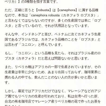
ベリカ）】の3種類を指す言葉です。
ただ、正確に言うと【robusta】は【canephora】に属する品種
なので、本当は「canephora robusta（カネフォラ ロブスタ）」
と言わなくてはならないのですが、多くの生産国では単に「ロブ
スタ」と言っているので、それが汎用語となっています。
そんな中、インドネシアと並び、ベトナムに次ぐカネフォラ生産
国であるブラジルでは、カネフォラ品種のことを「ロブスタ」と
は言わず「コニロン」と呼んでいます。
もし、「コニロン」という品種を見たら、それはブラジル産のロ
ブスタ（カネフォラ）だと思えば問題ないかと思います。
また、リベリカ種はアフリカの一部で生産されていますが、その
生産量は非常に少ないため、あまり出回っておらず、珈琲業界に
携わる人の中でも、飲んだことのない人の方が多いかと思いま
す。
しかし、最近ではアフリカだけではなく、マレーシアなどのアジ
ア圏でもリベリカの生産が行われており、私は台湾へ行った折、
台北の有名珈琲店でマレーシア産リベリカ種の花で作ったお茶を