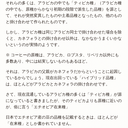
それらの多くは、アラビカの中でも「ティピカ種」（アラビカ種
の中でも、原種からかなり初期の段階で派生した品種）を源とし
て、それが突然変異したものや土着品種となったもの、他のもの
と掛け合わせて作られたものです。
しかし、アラビカ種は同じアラビカ同士で掛け合わせた場合を除
くと、カネフォラとの掛け合わせ以外は、なかなかうまくいかな
いというのが実情のようです。
※ コーヒーの原種は、アラビカ、ロブスタ、リベリカ以外にも
多数あり、中には結実しないものもあるほど。
それは、アラビカの父親がカネフォラだからということに起因し
ているからでしょう。現在出回っている「ハイブリッド品種」
は、ほとんどがアラビカとカネフォラの掛け合わせです。
さて、現在流通しているアラビカ種の多くは「ティピカ種」が源
になっていると書きましたが、そのティピカよりも原種に近いの
が、俗に言う「エチオピア在来種」
日本でエチオピア産の豆の品種を記載するときは、ほとんどが
「在来種」としか書かれていません。