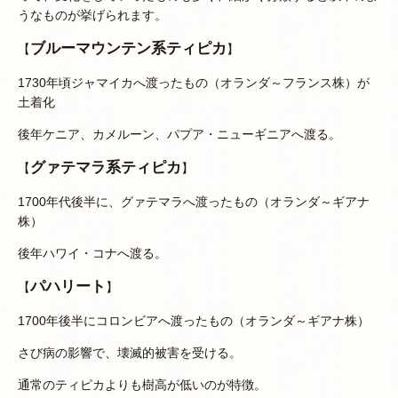
うなものが挙げられます。
ブルーマウンテン系ティピカ
【
】
1730年頃ジャマイカへ渡ったもの（オランダ～フランス株）が
土着化
後年ケニア、カメルーン、パプア・ニューギニアへ渡る。
グァテマラ系ティピカ
【
】
1700年代後半に、グァテマラへ渡ったもの（オランダ～ギアナ
株）
後年ハワイ・コナへ渡る。
パハリート
【
】
1700年後半にコロンビアへ渡ったもの（オランダ～ギアナ株）
さび病の影響で、壊滅的被害を受ける。
通常のティピカよりも樹高が低いのが特徴。