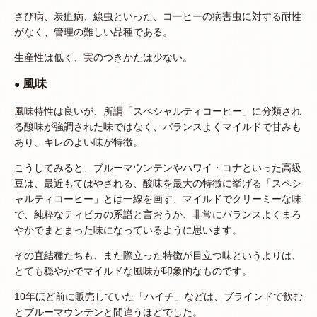
さび病、炭疽病、線虫といった、コーヒーの病害虫に対する耐性
がなく、管理の難しい品種である。
生産性は低く、実のつきかたは少ない。
風味
●
風味特性は良いが、所謂「スペシャルティコーヒー」に分類され
る酸味が強調された味ではなく、バランスよくマイルドで甘みも
あり、キレのよい味が特徴。
こうしてみると、ブルーマウンテンやハワイ・コナといった高級
豆は、最近もてはやされる、酸味を最大の特徴に挙げる「スペシ
ャルティコーヒー」とは一線を画す、マイルドでクリーミーな味
で、純粋なティピカの系譜と言おうか、非常にバランスよくまろ
やかでまとまった味になっているように思います。
その直結種たちも、また際立った特徴が目立つ味というよりは、
とても穏やかでマイルドな風味が印象的なものです。
10年ほど前に販売していた「ハイチ」などは、ブラインドで飲む
とブルーマウンテンと間違うほどでした。