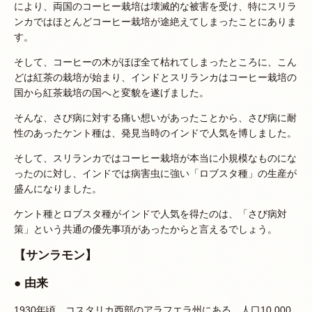
により、両国のコーヒー栽培は壊滅的な被害を受け、特にスリラ
ンカではほとんどコーヒー栽培が途絶えてしまったことにありま
す。
そして、コーヒーの木がほぼ全て枯れてしまったところに、こん
どは紅茶の栽培が始まり、インドとスリランカはコーヒー栽培の
国から紅茶栽培の国へと変貌を遂げました。
そんな、さび病に対する痛い想いがあったことから、さび病に耐
性のあったケント種は、発見当時のインドで人気を博しました。
そして、スリランカではコーヒー栽培が本当に小規模なものにな
ったのに対し、インドでは病害虫に強い「ロブスタ種」の生産が
盛んになりました。
ケント種とロブスタ種がインドで人気を得たのは、「さび病対
策」という共通の優先事項があったからと言えるでしょう。
【サンラモン】
● 由来
1930年頃、コスタリカ西部のアラフエラ州にある、人口10,000