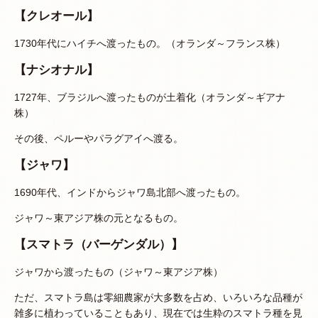
【クレオール】
1730年代にハイチへ渡ったもの。（オランダ～フランス株）
【ナシオナル】
1727年、ブラジルへ渡ったものが土着化（オランダ～ギアナ
株）
その後、ペルーやパラグアイへ渡る。
【ジャワ】
1690年代、インドからジャワ島北部へ渡ったもの。
ジャワ～東アジア株の元となるもの。
【スマトラ（バーゲンダル）】
ジャワから渡ったもの（ジャワ～東アジア株）
ただ、スマトラ島は零細農家が大多数を占め、いろいろな品種が
雑多に植わっていることもあり、現在では生粋のスマトラ種を見