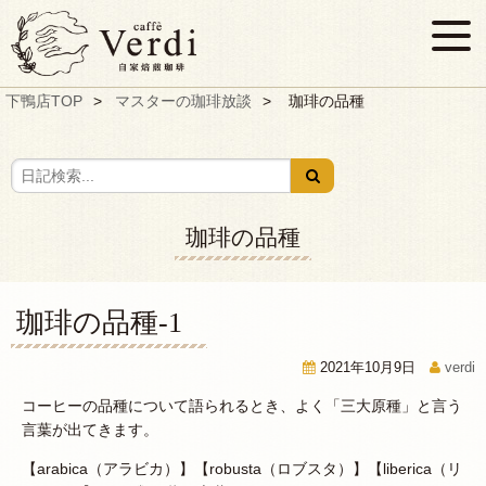
下鴨店TOP
マスターの珈琲放談
珈琲の品種
珈琲の品種
珈琲の品種-1
2021年10月9日
verdi
コーヒーの品種について語られるとき、よく「三大原種」と言う
言葉が出てきます。
【arabica（アラビカ）】【robusta（ロブスタ）】【liberica（リ