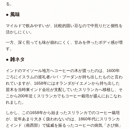
る。
● 風味
マイルドで飲みやすいが、比較的固い豆なので中煎りだと個性を
活かしにくい。
一方、深く煎っても味が崩れにくく、甘みを伴ったボディ感が増
す。
● 雑ネタ
インドのマイソール地方へコーヒーの木が渡ったのは、1600年
ごろにイスラムの巡礼者ババ・ブーダンが持ち出したものと言わ
れていますが、1658年にはオランダがイエメンから持ち出した
苗木を当時東インド会社が支配していたスリランカへ移植し、そ
こから200年近くスリランカでもコーヒー栽培が盛んにおこなわ
れました。
しかし、この1658年から始まったスリランカでのコーヒー栽培
が、近年あまり大きく扱われないのは、1860年代にスリランカ
とインド（南西部）で猛威を振るったコーヒーの病気「さび病」