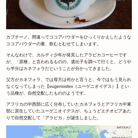
カプチーノ。間違ってココアパウダーをひっくりかえしたような
ココアパウダーの量、飲むとむせてしまいます。
そんなわけで、カルディ少年が発見したアラビカコーヒーです
が、「原種」と言われるものの、遺伝子を調べて行くと、どうや
ら半分はカネフォラだということが分かってきました。
父方がカネフォラ、では母方は何かと言うと、今ではもう見られ
なくなってしまった【eugenioides（ユーゲニオイデス）】とい
う品種が、自然交配したもののようです。
アフリカの中西部に広く分布していたカネフォラとアフリカ中東
部に原生していたユーゲニオイデスが、ちょうどエチオピアあた
りで自然交配して「アラビカ」が誕生しました。