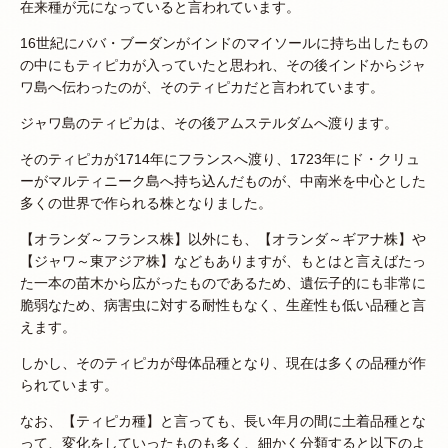
在来種が元になっていると言われています。
16世紀にババ・ブーダンがインドのマイソールに持ち出したもの
の中にもティピカが入っていたと思われ、その後インドからジャ
ワ島へ伝わったのが、そのティピカだと言われています。
ジャワ島のティピカは、その後アムステルダムへ渡ります。
そのティピカが1714年にフランスへ渡り、1723年にド・クリュ
ーがマルティニーク島へ持ち込んだものが、中南米を中心とした
多くの世界で作られる株となりました。
【オランダ～フランス株】以外にも、【オランダ～ギアナ株】や
【ジャワ～東アジア株】などもありますが、もとはと言えばたっ
た一本の苗木から広がったものであるため、遺伝子的にも非常に
脆弱なため、病害虫に対する耐性もなく、生産性も低い品種と言
えます。
しかし、そのティピカが母体品種となり、現在は多くの品種が作
られています。
なお、【ティピカ種】と言っても、長い年月の間に土着品種とな
って、変化をしていったものも多く、細かく分類すると以下のよ