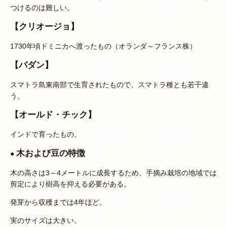
つけるのは難しい。
【クリオージョ】
1730年頃ドミニカへ渡ったもの（オランダ～フランス株）
【パダン】
スマトラ島東南部で生育されたもので、スマトラ種とも若干違
う。
【オールド・チック】
インドで育ったもの。
木および豆の特徴
●
木の高さは3～4メートルに成長するため、手摘み栽培の地域では
剪定により樹高を抑える必要がある。
発芽から収穫までは4年ほど。
実のサイズは大きい。