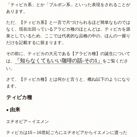
「ティピカ系」とか「ブルボン系」といった表現をされることが
あります。
ただ、【ティピカ系】と一言で片づけられるほど簡単なものでは
なく、現在出回っているアラビカ種のほとんどは、ティピカを源
泉としているため、ここでは代表的な品種の中の、ほんの一握り
だけを記載するに留まります。
その前に、ティピカの大元である【アラビカ種】の誕生について
「知らなくてもいい珈琲の話-その1」
は、
をご覧くださ
い。
さて、【ティピカ種】とは何かと言うと、概ね以下のようになり
ます。
ティピカ種
由来
●
エチオピア～イエメン
ティピカは15～16世紀ごろにエチオピアからイエメンに渡った