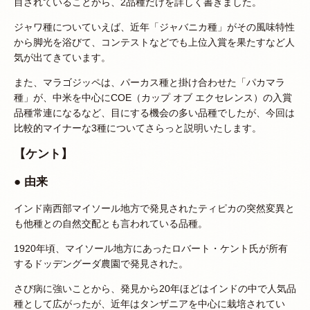
目されていることから、2品種だけを詳しく書きました。
ジャワ種についていえば、近年「ジャバニカ種」がその風味特性
から脚光を浴びて、コンテストなどでも上位入賞を果たすなど人
気が出てきています。
また、マラゴジッペは、パーカス種と掛け合わせた「パカマラ
種」が、中米を中心にCOE（カップ オブ エクセレンス）の入賞
品種常連になるなど、目にする機会の多い品種でしたが、今回は
比較的マイナーな3種についてさらっと説明いたします。
【ケント】
● 由来
インド南西部マイソール地方で発見されたティピカの突然変異と
も他種との自然交配とも言われている品種。
1920年頃、マイソール地方にあったロバート・ケント氏が所有
するドッデングーダ農園で発見された。
さび病に強いことから、発見から20年ほどはインドの中で人気品
種として広がったが、近年はタンザニアを中心に栽培されてい