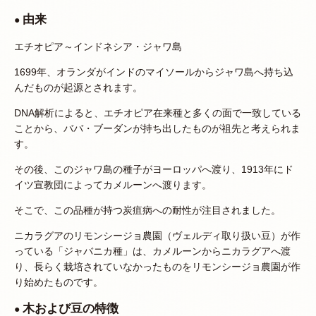
由来
●
エチオピア～インドネシア・ジャワ島
1699年、オランダがインドのマイソールからジャワ島へ持ち込
んだものが起源とされます。
DNA解析によると、エチオピア在来種と多くの面で一致している
ことから、ババ・ブーダンが持ち出したものが祖先と考えられま
す。
その後、このジャワ島の種子がヨーロッパへ渡り、1913年にド
イツ宣教団によってカメルーンへ渡ります。
そこで、この品種が持つ炭疽病への耐性が注目されました。
ニカラグアのリモンシージョ農園（ヴェルディ取り扱い豆）が作
っている「ジャバニカ種」は、カメルーンからニカラグアへ渡
り、長らく栽培されていなかったものをリモンシージョ農園が作
り始めたものです。
木および豆の特徴
●