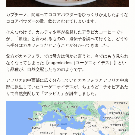
カプチーノ。間違ってココアパウダーをひっくりかえしたような
ココアパウダーの量、飲むとむせてしまいます。
そんなわけで、カルディ少年が発見したアラビカコーヒーです
が、「原種」と言われるものの、遺伝子を調べて行くと、どうや
ら半分はカネフォラだということが分かってきました。
父方がカネフォラ、では母方は何かと言うと、今ではもう見られ
なくなってしまった【eugenioides（ユーゲニオイデス）】とい
う品種が、自然交配したもののようです。
アフリカの中西部に広く分布していたカネフォラとアフリカ中東
部に原生していたユーゲニオイデスが、ちょうどエチオピアあた
りで自然交配して「アラビカ」が誕生しました。