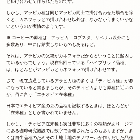
と掛け合わせて作られたものです。
しかし、アラビカ種は同じアラビカ同士で掛け合わせた場合を除
くと、カネフォラとの掛け合わせ以外は、なかなかうまくいかな
いというのが実情のようです。
※ コーヒーの原種は、アラビカ、ロブスタ、リベリカ以外にも
多数あり、中には結実しないものもあるほど。
それは、アラビカの父親がカネフォラだからということに起因し
ているからでしょう。現在出回っている「ハイブリッド品種」
は、ほとんどがアラビカとカネフォラの掛け合わせです。
さて、現在流通しているアラビカ種の多くは「ティピカ種」が源
になっていると書きましたが、そのティピカよりも原種に近いの
が、俗に言う「エチオピア在来種」
日本でエチオピア産の豆の品種を記載するときは、ほとんどが
「在来種」としか書かれていません。
しかし、エチオピア在来種も実は非常に多くの種類があり、ジマ
にある珈琲研究施設では数字で管理されたものもありますが、多
くは自生品種のためその土地土地のテノワールが作りだした品種