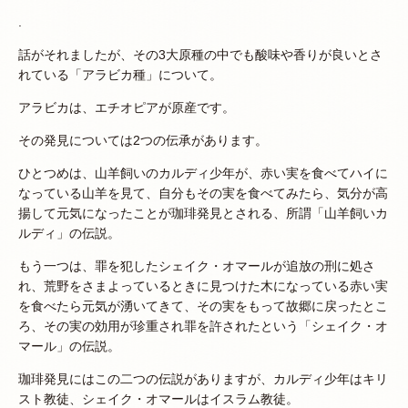
.
話がそれましたが、その3大原種の中でも酸味や香りが良いとさ
れている「アラビカ種」について。
アラビカは、エチオピアが原産です。
その発見については2つの伝承があります。
ひとつめは、山羊飼いのカルディ少年が、赤い実を食べてハイに
なっている山羊を見て、自分もその実を食べてみたら、気分が高
揚して元気になったことが珈琲発見とされる、所謂「山羊飼いカ
ルディ」の伝説。
もう一つは、罪を犯したシェイク・オマールが追放の刑に処さ
れ、荒野をさまよっているときに見つけた木になっている赤い実
を食べたら元気が湧いてきて、その実をもって故郷に戻ったとこ
ろ、その実の効用が珍重され罪を許されたという「シェイク・オ
マール」の伝説。
珈琲発見にはこの二つの伝説がありますが、カルディ少年はキリ
スト教徒、シェイク・オマールはイスラム教徒。