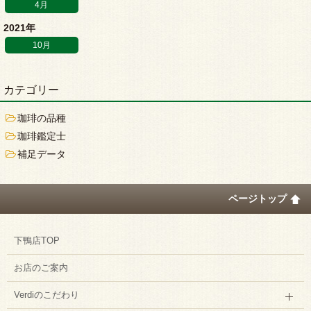
4月
2021年
10月
カテゴリー
珈琲の品種
珈琲鑑定士
補足データ
ページトップ
下鴨店TOP
お店のご案内
Verdiのこだわり