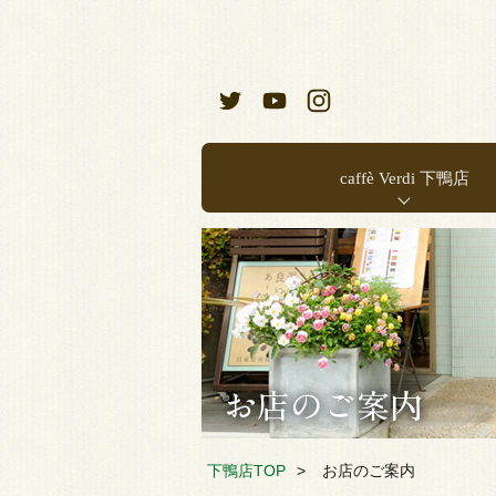
caffè Verdi 下鴨店
お店のご案内
店内メニュー
下鴨店TOP
お店のご案内