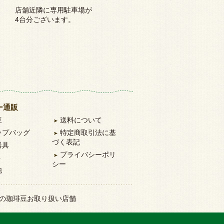
店舗近隣に専用駐車場が
4台分ございます。
ー通販
豆
送料について
ップバッグ
特定商取引法に基
づく表記
器具
プライバシーポリ
ト
シー
他
rdiの珈琲豆お取り扱い店舗