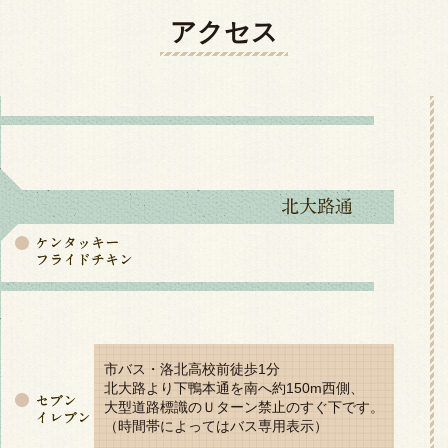
アクセス
市バス・洛北高校前徒歩1分
北大路より下鴨本通を南へ約150m西側、
大型道路標識のＵターン禁止のすぐ下です。
（時間帯によってはバス専用表示）