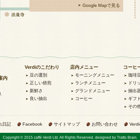
Google Mapで見る
Verdiのこだわり
店内メニュー
コーヒ
豆の選別
モーニングメニュー
珈琲
案内
正しい焙煎
ランチメニュー
ドリ
新鮮さ
グランドメニュー
抽出
ス
良い抽出
コーヒー
ギフ
その
れ日記
Facebook
サイトマップ
お問い合わせ
Ve
Copyright © 2015 caffè Verdi Ltd. All Rights Reserved. designed by
Tratto Brain
.