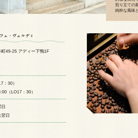
煎り立ての
純粋な風味
49-25 アディー下鴨1F
9
17：30）
00（LO17：30）
曜日
は翌日