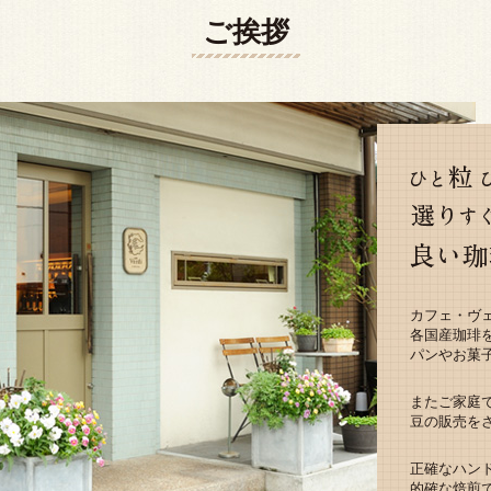
ご挨拶
カフェ・ヴ
各国産珈琲
パンやお菓
またご家庭
豆の販売を
正確なハン
的確な焙煎