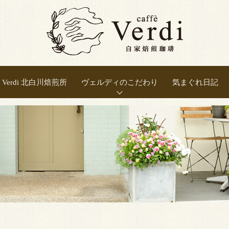
Verdi 北白川焙煎所
ヴェルディのこだわり
気まぐれ日記
正しい焙煎
豆の選別
豆の保存
良い抽出
新鮮さ
温度