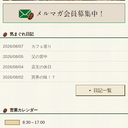
気まぐれ日記
2026/08/07
カフェ巡り
2026/08/05
父の背中
2026/08/04
店主の休日
2026/08/02
冥界の味！？
日記一覧
営業カレンダー
8:30～17:00