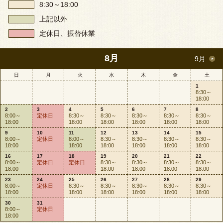
8:30～18:00
上記以外
定休日、振替休業
8月
9月
日
月
火
水
木
金
土
1
8:30～
18:00
2
3
4
5
6
7
8
8:00～
定休日
8:30～
8:30～
8:30～
8:30～
8:30～
18:00
18:00
18:00
18:00
18:00
18:00
9
10
11
12
13
14
15
8:00～
定休日
8:00～
8:30～
8:30～
8:30～
8:30～
18:00
18:00
18:00
18:00
18:00
18:00
16
17
18
19
20
21
22
8:00～
定休日
定休日
8:30～
8:30～
8:30～
8:30～
18:00
18:00
18:00
18:00
18:00
23
24
25
26
27
28
29
8:00～
定休日
8:30～
8:30～
8:30～
8:30～
8:30～
18:00
18:00
18:00
18:00
18:00
18:00
30
31
8:00～
定休日
18:00