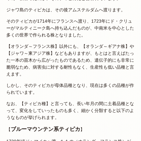
ジャワ島のティピカは、その後アムステルダムへ渡ります。
そのティピカが1714年にフランスへ渡り、1723年にド・クリュ
ーがマルティニーク島へ持ち込んだものが、中南米を中心とした
多くの世界で作られる株となりました。
【オランダ～フランス株】以外にも、【オランダ～ギアナ株】や
【ジャワ～東アジア株】などもありますが、もとはと言えばたっ
た一本の苗木から広がったものであるため、遺伝子的にも非常に
脆弱なため、病害虫に対する耐性もなく、生産性も低い品種と言
えます。
しかし、そのティピカが母体品種となり、現在は多くの品種が作
られています。
なお、【ティピカ種】と言っても、長い年月の間に土着品種とな
って、変化をしていったものも多く、細かく分類すると以下のよ
うなものが挙げられます。
ブルーマウンテン系ティピカ
【
】