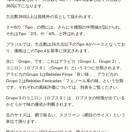
360以下になります。
欠点数360以上は規格外の豆として扱われます。
２〜8の「Tipo」の間には、さらに６種類の中間値が設けられ、
それはTipo「2/3」や「4/5」と呼ばれます。
ブラジルでは、欠点数は26欠点以下のTipo 4がベースとなってお
り、価格はこのTipo.4を基準に決定されます。
次に「Grupo」です。これはアラビカ（Grupo 1、Grupo 2）、
コニロン［ロブスタ］（Grupo 3）という３つに分類されます。
アラビカのGrupo 1はBebidas Finas「良い味」、アラビカの
Grupo２はBebidas Fenicadas「フェノール系の味」という分類
です。それぞれの風味評価については、別表をご覧ください。
Grupo３のコニロン［ロブスタ］は、ロブスタの特徴が出ている
かどうかで味の優劣が判断されます。
豆のサイズは、網で振るい、スクリーン（網目のサイズ）という
単位で測ります。