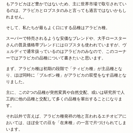
もアラビカほど豊かではないため、主に世界市場で取引されてい
るのは、アラビカとロブスタのみと言っても過言ではないかもし
れません。
そして、私たちが最もよく口にする品種はアラビカ種。
スーパーで特売されるような安価なブレンドや、大手ロースター
さんの普及価格帯ブレンドにはロブスタも使われていますが、ヴ
ェルディで通常扱っているのはアラビカのみなので、このコーナ
ーではアラビカの品種について書きたいと思います。
まず、アラビカ種は初期の段階で「ティピカ種」が主品種とな
り、ほぼ同時に「ブルボン種」がアラビカの双璧をなす品種とな
りました。
主に、この2つの品種が突然変異や自然交配、或いは研究所で人
工的に他の品種と交配して多くの品種を輩出することになりま
す。
それ以外で言えば、アラビカ種発祥の地と言われるエチオピアに
おいては、ほぼ全ての豆を「在来種」の一言で片づけられてしま
います。