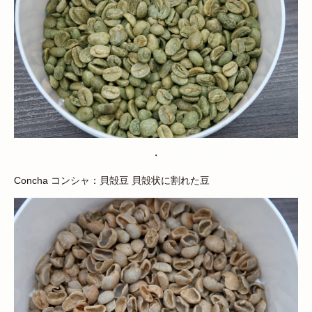
・
Concha コンシャ：貝殻豆 貝殻状に割れた豆