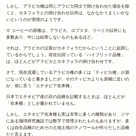
しかし、アラビカ種は同じアラビカ同士で掛け合わせた場合を除
くと、カネフォラとの掛け合わせ以外は、なかなかうまくいかな
いというのが実情のようです。
※ コーヒーの原種は、アラビカ、ロブスタ、リベリカ以外にも
多数あり、中には結実しないものもあるほど。
それは、アラビカの父親がカネフォラだからということに起因し
ているからでしょう。現在出回っている「ハイブリッド品種」
は、ほとんどがアラビカとカネフォラの掛け合わせです。
さて、現在流通しているアラビカ種の多くは「ティピカ種」が源
になっていると書きましたが、そのティピカよりも原種に近いの
が、俗に言う「エチオピア在来種」
日本でエチオピア産の豆の品種を記載するときは、ほとんどが
「在来種」としか書かれていません。
しかし、エチオピア在来種も実は非常に多くの種類があり、ジマ
にある珈琲研究施設では数字で管理されたものもありますが、多
くは自生品種のためその土地土地のテノワールが作りだした品種
だと言えます。