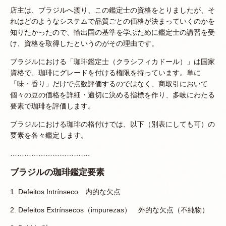
店主は、ブラジルへ渡り、この鑑定士の資格をとりましたが、そ
れはどのようなシステムで品質ごとの価格が決まっていくのかを
知りたかったので、輸出国の基準を学ぶために鑑定士の講習を受
け、資格を取得したというのがその理由です。
ブラジルにおける「珈琲鑑定士（クラシフィカドール）」は国家
資格で、珈琲にグレードを付ける権限を持っています。単に
「味・香り」だけで点数評価するのではなく、商取引において
個々の豆の価格を詳細・適切に決める指標を作り、多岐にわたる
要素で珈琲を評価します。
ブラジルにおける珈琲の格付けでは、以下（別表にしても可）の
要素を各々鑑定します。
…………………………….
ブラジルの珈琲鑑定要素
1. Defeitos Intrínseco 内的な欠点
2. Defeitos Extrínsecos（impurezas） 外的な欠点（不純物）