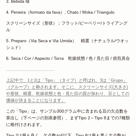
3. Bebida 味
4. Peneira（formato da fava）; Chato / Moka / Triangulo
スクリーンサイズ（形状）；フラット/ピーベリー/トライアング
ル
5. Preparo（Via Seca e Via Umida） 精選（ナチュラル/ウオッ
シュド）
6. Seca / Cor / Aspecto / Torra 乾燥状態 / 色 / 見た目 / 焙煎具合
…………………………….
上記中で、1と2は「Tipo」（タイプ）と呼ばれ、3は「Grupo」
（グループ）と称されます。そこに、スクリーンサイズ(大きさ)
や形状、精選、乾燥状態と色・見た目の質が加わり、豆としての
価値が決まることになります。
この「Tipo」は、サンプル300グラム中に含まれる豆の欠点数を
算出し（下ページの別表参照）、まずTipo 2～Tipo 8までの7種類
に格付けされます。
Tipo.2は最も良く、欠点数が4以下、Tipo.8は最も悪く欠点数が