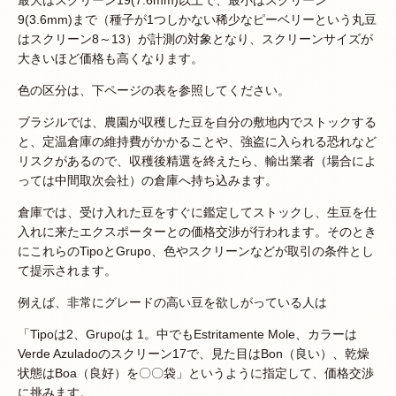
最大はスクリーン19(7.6mm)以上で、最小はスクリーン
9(3.6mm)まで（種子が1つしかない稀少なピーベリーという丸豆
はスクリーン8～13）が計測の対象となり、スクリーンサイズが
大きいほど価格も高くなります。
色の区分は、下ページの表を参照してください。
ブラジルでは、農園が収穫した豆を自分の敷地内でストックする
と、定温倉庫の維持費がかかることや、強盗に入られる恐れなど
リスクがあるので、収穫後精選を終えたら、輸出業者（場合によ
っては中間取次会社）の倉庫へ持ち込みます。
倉庫では、受け入れた豆をすぐに鑑定してストックし、生豆を仕
入れに来たエクスポーターとの価格交渉が行われます。そのとき
にこれらのTipoとGrupo、色やスクリーンなどが取引の条件とし
て提示されます。
例えば、非常にグレードの高い豆を欲しがっている人は
「Tipoは2、Grupoは 1。中でもEstritamente Mole、カラーは
Verde Azuladoのスクリーン17で、見た目はBon（良い）、乾燥
状態はBoa（良好）を〇〇袋」というように指定して、価格交渉
に挑みます。