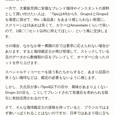
一方で、大量販売用に安価なブレンド珈琲やインスタントの原料
として買い付けたい人は、「Tipoは4/5から5、Grupo1とGrupo2
を適度に混ぜて、Rio（薬品臭）をあまり感じられない程度に。
スクリーンは15あれば良くて、カラーはAmareladoくらいで良い
ので、1袋〇〇セント以内に抑えてほしい」という風に交渉しま
す。
その場合、なかなか単一農園の豆では要求に応えられない場合が
あります。すると珈琲鑑定士が再び登場して、ストックしている
豆のデータから数種類の豆をブレンドして、オーダーに合ったロ
ットを作り上げます。
スペシャルティコーヒーを扱う私たちからすると、あまり品質の
良くない珈琲などは、鑑定の必要もないように感じます。
しかし、欠点豆が多いTipo4以下の豆や、風味があまりよくない
Grupo 2の豆も、こうしてブレンドされて安価豆を求められる取
引に有効活用されるのです。
さて、そんな珈琲鑑定士の資格を持っていると、ブラジルではま
ず食いっぱぐれることはないのですが、日本ではあまり役に立ち