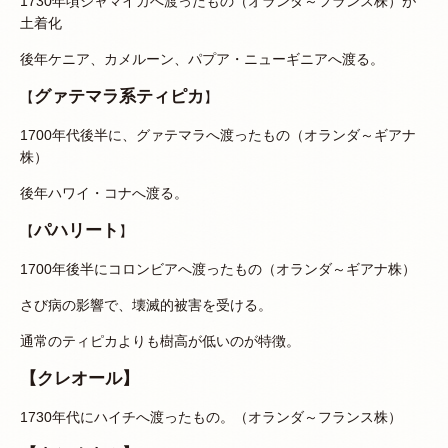
1730年頃ジャマイカへ渡ったもの（オランダ～フランス株）が
土着化
後年ケニア、カメルーン、パプア・ニューギニアへ渡る。
グァテマラ系ティピカ
【
】
1700年代後半に、グァテマラへ渡ったもの（オランダ～ギアナ
株）
後年ハワイ・コナへ渡る。
パハリート
【
】
1700年後半にコロンビアへ渡ったもの（オランダ～ギアナ株）
さび病の影響で、壊滅的被害を受ける。
通常のティピカよりも樹高が低いのが特徴。
【クレオール】
1730年代にハイチへ渡ったもの。（オランダ～フランス株）