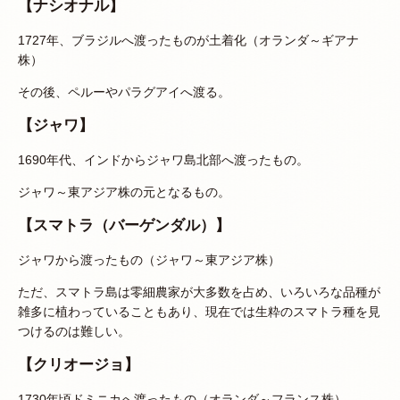
【ナシオナル】
1727年、ブラジルへ渡ったものが土着化（オランダ～ギアナ
株）
その後、ペルーやパラグアイへ渡る。
【ジャワ】
1690年代、インドからジャワ島北部へ渡ったもの。
ジャワ～東アジア株の元となるもの。
【スマトラ（バーゲンダル）】
ジャワから渡ったもの（ジャワ～東アジア株）
ただ、スマトラ島は零細農家が大多数を占め、いろいろな品種が
雑多に植わっていることもあり、現在では生粋のスマトラ種を見
つけるのは難しい。
【クリオージョ】
1730年頃ドミニカへ渡ったもの（オランダ～フランス株）