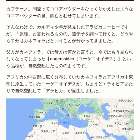
カプチーノ。間違ってココアパウダーをひっくりかえしたような
ココアパウダーの量、飲むとむせてしまいます。
そんなわけで、カルディ少年が発見したアラビカコーヒーです
が、「原種」と言われるものの、遺伝子を調べて行くと、どうや
ら半分はカネフォラだということが分かってきました。
父方がカネフォラ、では母方は何かと言うと、今ではもう見られ
なくなってしまった【eugenioides（ユーゲニオイデス）】とい
う品種が、自然交配したもののようです。
アフリカの中西部に広く分布していたカネフォラとアフリカ中東
部に原生していたユーゲニオイデスが、ちょうどエチオピアあた
りで自然交配して「アラビカ」が誕生しました。