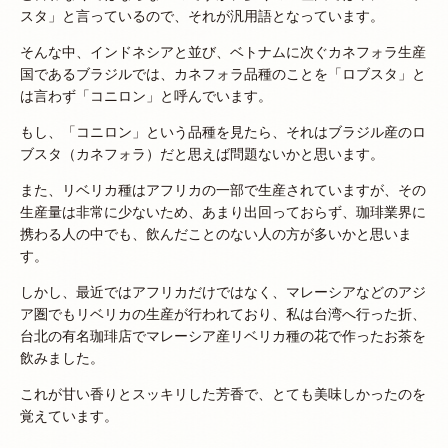
スタ」と言っているので、それが汎用語となっています。
そんな中、インドネシアと並び、ベトナムに次ぐカネフォラ生産
国であるブラジルでは、カネフォラ品種のことを「ロブスタ」と
は言わず「コニロン」と呼んでいます。
もし、「コニロン」という品種を見たら、それはブラジル産のロ
ブスタ（カネフォラ）だと思えば問題ないかと思います。
また、リベリカ種はアフリカの一部で生産されていますが、その
生産量は非常に少ないため、あまり出回っておらず、珈琲業界に
携わる人の中でも、飲んだことのない人の方が多いかと思いま
す。
しかし、最近ではアフリカだけではなく、マレーシアなどのアジ
ア圏でもリベリカの生産が行われており、私は台湾へ行った折、
台北の有名珈琲店でマレーシア産リベリカ種の花で作ったお茶を
飲みました。
これが甘い香りとスッキリした芳香で、とても美味しかったのを
覚えています。