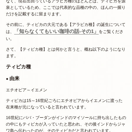
なく、現在出回っているアラビカ種のほとんどは、ティピカを源
泉としているため、ここでは代表的な品種の中の、ほんの一握り
だけを記載するに留まります。
その前に、ティピカの大元である【アラビカ種】の誕生について
「知らなくてもいい珈琲の話-その1」
は、
をご覧くださ
い。
さて、【ティピカ種】とは何かと言うと、概ね以下のようになり
ます。
ティピカ種
由来
●
エチオピア～イエメン
ティピカは15～16世紀ごろにエチオピアからイエメンに渡った
在来種が元になっていると言われています。
16世紀にババ・ブーダンがインドのマイソールに持ち出したもの
の中にもティピカが入っていたと思われ、その後インドからジャ
ワ島へ伝わったのが、そのティピカだと言われています。