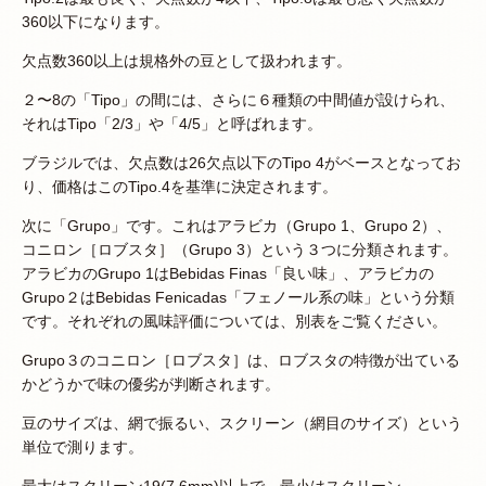
360以下になります。
欠点数360以上は規格外の豆として扱われます。
２〜8の「Tipo」の間には、さらに６種類の中間値が設けられ、
それはTipo「2/3」や「4/5」と呼ばれます。
ブラジルでは、欠点数は26欠点以下のTipo 4がベースとなってお
り、価格はこのTipo.4を基準に決定されます。
次に「Grupo」です。これはアラビカ（Grupo 1、Grupo 2）、
コニロン［ロブスタ］（Grupo 3）という３つに分類されます。
アラビカのGrupo 1はBebidas Finas「良い味」、アラビカの
Grupo２はBebidas Fenicadas「フェノール系の味」という分類
です。それぞれの風味評価については、別表をご覧ください。
Grupo３のコニロン［ロブスタ］は、ロブスタの特徴が出ている
かどうかで味の優劣が判断されます。
豆のサイズは、網で振るい、スクリーン（網目のサイズ）という
単位で測ります。