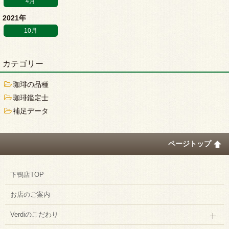
4月
2021年
10月
カテゴリー
珈琲の品種
珈琲鑑定士
補足データ
ページトップ
下鴨店TOP
お店のご案内
Verdiのこだわり