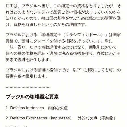
店主は、ブラジルへ渡り、この鑑定士の資格をとりましたが、そ
れはどのようなシステムで品質ごとの価格が決まっていくのかを
知りたかったので、輸出国の基準を学ぶために鑑定士の講習を受
け、資格を取得したというのがその理由です。
ブラジルにおける「珈琲鑑定士（クラシフィカドール）」は国家
資格で、珈琲にグレードを付ける権限を持っています。単に
「味・香り」だけで点数評価するのではなく、商取引において
個々の豆の価格を詳細・適切に決める指標を作り、多岐にわたる
要素で珈琲を評価します。
ブラジルにおける珈琲の格付けでは、以下（別表にしても可）の
要素を各々鑑定します。
…………………………….
ブラジルの珈琲鑑定要素
1. Defeitos Intrínseco 内的な欠点
2. Defeitos Extrínsecos（impurezas） 外的な欠点（不純物）