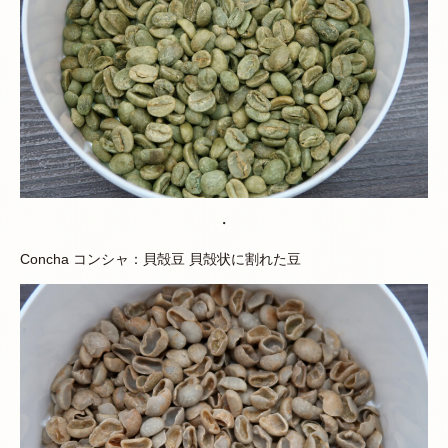
・
Concha コンシャ：貝殻豆 貝殻状に割れた豆