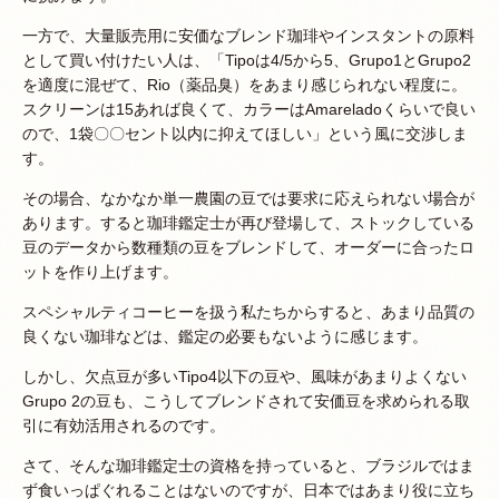
一方で、大量販売用に安価なブレンド珈琲やインスタントの原料
として買い付けたい人は、「Tipoは4/5から5、Grupo1とGrupo2
を適度に混ぜて、Rio（薬品臭）をあまり感じられない程度に。
スクリーンは15あれば良くて、カラーはAmareladoくらいで良い
ので、1袋〇〇セント以内に抑えてほしい」という風に交渉しま
す。
その場合、なかなか単一農園の豆では要求に応えられない場合が
あります。すると珈琲鑑定士が再び登場して、ストックしている
豆のデータから数種類の豆をブレンドして、オーダーに合ったロ
ットを作り上げます。
スペシャルティコーヒーを扱う私たちからすると、あまり品質の
良くない珈琲などは、鑑定の必要もないように感じます。
しかし、欠点豆が多いTipo4以下の豆や、風味があまりよくない
Grupo 2の豆も、こうしてブレンドされて安価豆を求められる取
引に有効活用されるのです。
さて、そんな珈琲鑑定士の資格を持っていると、ブラジルではま
ず食いっぱぐれることはないのですが、日本ではあまり役に立ち