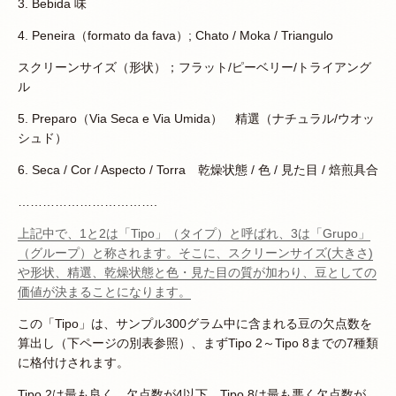
3. Bebida 味
4. Peneira（formato da fava）; Chato / Moka / Triangulo
スクリーンサイズ（形状）；フラット/ピーベリー/トライアング
ル
5. Preparo（Via Seca e Via Umida） 精選（ナチュラル/ウオッ
シュド）
6. Seca / Cor / Aspecto / Torra 乾燥状態 / 色 / 見た目 / 焙煎具合
…………………………….
上記中で、1と2は「Tipo」（タイプ）と呼ばれ、3は「Grupo」
（グループ）と称されます。そこに、スクリーンサイズ(大きさ)
や形状、精選、乾燥状態と色・見た目の質が加わり、豆としての
価値が決まることになります。
この「Tipo」は、サンプル300グラム中に含まれる豆の欠点数を
算出し（下ページの別表参照）、まずTipo 2～Tipo 8までの7種類
に格付けされます。
Tipo.2は最も良く、欠点数が4以下、Tipo.8は最も悪く欠点数が