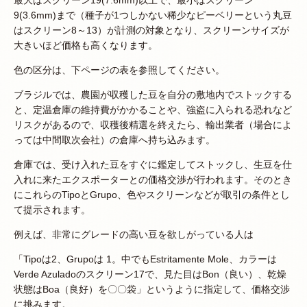
最大はスクリーン19(7.6mm)以上で、最小はスクリーン
9(3.6mm)まで（種子が1つしかない稀少なピーベリーという丸豆
はスクリーン8～13）が計測の対象となり、スクリーンサイズが
大きいほど価格も高くなります。
色の区分は、下ページの表を参照してください。
ブラジルでは、農園が収穫した豆を自分の敷地内でストックする
と、定温倉庫の維持費がかかることや、強盗に入られる恐れなど
リスクがあるので、収穫後精選を終えたら、輸出業者（場合によ
っては中間取次会社）の倉庫へ持ち込みます。
倉庫では、受け入れた豆をすぐに鑑定してストックし、生豆を仕
入れに来たエクスポーターとの価格交渉が行われます。そのとき
にこれらのTipoとGrupo、色やスクリーンなどが取引の条件とし
て提示されます。
例えば、非常にグレードの高い豆を欲しがっている人は
「Tipoは2、Grupoは 1。中でもEstritamente Mole、カラーは
Verde Azuladoのスクリーン17で、見た目はBon（良い）、乾燥
状態はBoa（良好）を〇〇袋」というように指定して、価格交渉
に挑みます。