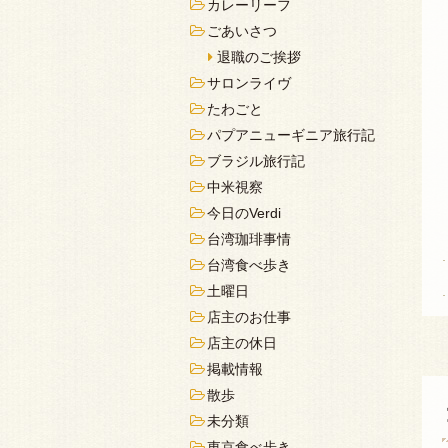
カレーリーフ
ごあいさつ
退職のご挨拶
サロンライヴ
たわごと
パプアニューギニア旅行記
ブラジル旅行記
中米視察
今日のVerdi
台湾珈琲事情
台湾食べ歩き
土曜日
店主のお仕事
店主の休日
掲載情報
散歩
未分類
東京食べ歩き