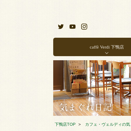
caffè Verdi 下鴨店
お店のご案内
店内メニュー
下鴨店TOP
カフェ・ヴェルディの気