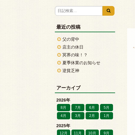
最近の投稿
父の背中
店主の休日
冥界の味！？
夏季休業のお知らせ
逆貧乏神
アーカイブ
2026年
8月
7月
6月
5月
4月
3月
2月
1月
2025年
12月
11月
10月
9月