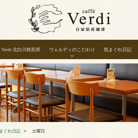
Verdi 北白川焙煎所
ヴェルディのこだわり
気まぐれ日記
正しい焙煎
豆の選別
豆の保存
良い抽出
新鮮さ
温度
まぐれ日記
土曜日