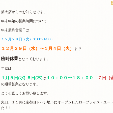
芸大店からのお知らせです。
年末年始の営業時間について↓
年末最終営業日は
１２月２８日（火）8:30〜14:00
１２月２９日（水）〜１月４日（火）
まで
臨時休業
となっております。
年始は
１月５日(水).６日(木)
１０：００〜１８：００
７日（
は
の通常営業となります。
どうぞ宜しくお願い致します。
先日、１１月に京都ヨドバシ地下にオープンしたロープライス・ユー
た！！