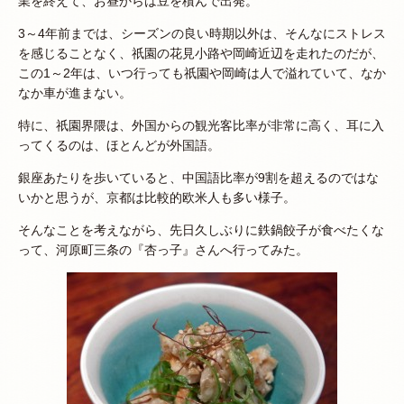
業を終えて、お昼からは豆を積んで出発。
3～4年前までは、シーズンの良い時期以外は、そんなにストレス
を感じることなく、祇園の花見小路や岡崎近辺を走れたのだが、
この1～2年は、いつ行っても祇園や岡崎は人で溢れていて、なか
なか車が進まない。
特に、祇園界隈は、外国からの観光客比率が非常に高く、耳に入
ってくるのは、ほとんどが外国語。
銀座あたりを歩いていると、中国語比率が9割を超えるのではな
いかと思うが、京都は比較的欧米人も多い様子。
そんなことを考えながら、先日久しぶりに鉄鍋餃子が食べたくな
って、河原町三条の『杏っ子』さんへ行ってみた。