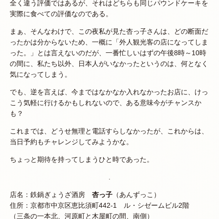
全く違う評価ではあるが、それはどちらも同じパウンドケーキを
実際に食べての評価なのである。
まぁ、そんなわけで、この夜私が見た杏っ子さんは、どの断面だ
ったかは分からないため、一概に「外人観光客の店になってしま
った。」とは言えないのだが、一番忙しいはずの午後8時～10時
の間に、私たち以外、日本人がいなかったというのは、何となく
気になってしまう。
でも、逆を言えば、今まではなかなか入れなかったお店に、けっ
こう気軽に行けるかもしれないので、ある意味今がチャンスか
も？
これまでは、どうせ無理と電話すらしなかったが、これからは、
当日予約もチャレンジしてみようかな。
ちょっと期待を持ってしまうひと時であった。
.
店名：鉄鍋ぎょうざ酒房
杏っ子
（あんずっこ）
住所：京都市中京区恵比須町442-1 ル・シゼームビル2階
（三条の一本北、河原町と木屋町の間、南側）