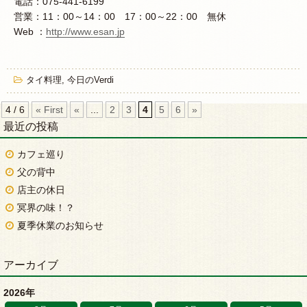
電話：075-441-6199
営業：11：00～14：00 17：00～22：00 無休
Web ：
http://www.esan.jp
タイ料理
,
今日のVerdi
4 / 6
« First
«
...
2
3
4
5
6
»
最近の投稿
カフェ巡り
父の背中
店主の休日
冥界の味！？
夏季休業のお知らせ
アーカイブ
2026年