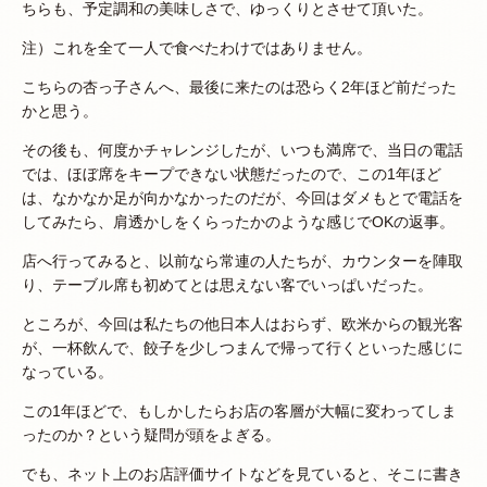
ちらも、予定調和の美味しさで、ゆっくりとさせて頂いた。
注）これを全て一人で食べたわけではありません。
こちらの杏っ子さんへ、最後に来たのは恐らく2年ほど前だった
かと思う。
その後も、何度かチャレンジしたが、いつも満席で、当日の電話
では、ほぼ席をキープできない状態だったので、この1年ほど
は、なかなか足が向かなかったのだが、今回はダメもとで電話を
してみたら、肩透かしをくらったかのような感じでOKの返事。
店へ行ってみると、以前なら常連の人たちが、カウンターを陣取
り、テーブル席も初めてとは思えない客でいっぱいだった。
ところが、今回は私たちの他日本人はおらず、欧米からの観光客
が、一杯飲んで、餃子を少しつまんで帰って行くといった感じに
なっている。
この1年ほどで、もしかしたらお店の客層が大幅に変わってしま
ったのか？という疑問が頭をよぎる。
でも、ネット上のお店評価サイトなどを見ていると、そこに書き