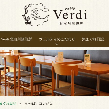
Verdi 北白川焙煎所
ヴェルディのこだわり
気まぐれ日記
正しい焙煎
豆の選別
豆の保存
良い抽出
新鮮さ
温度
まぐれ日記
やっぱ、コレだな