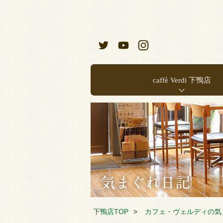
caffè Verdi 下鴨店
お店のご案内
店内メニュー
下鴨店TOP
カフェ・ヴェルディの気