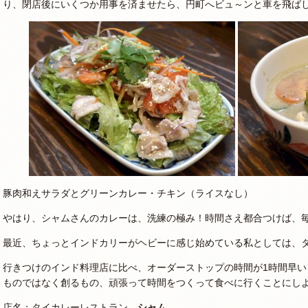
り、閉店後にいくつか用事を済ませたら、円町へビュ～ンと車を飛ば
豚肉和えサラダとグリーンカレー・チキン（ライスなし）
やはり、シャムさんのカレーは、洗練の極み！時間さえ都合つけば、
最近、ちょっとインドカリーがヘビーに感じ始めている私としては、
行きつけのインド料理店に比べ、オーダーストップの時間が1時間早
ものではなく創るもの、頑張って時間をつくって食べに行くことにし
店名：タイカレーレストラン
シャム