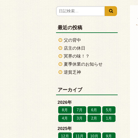
最近の投稿
父の背中
店主の休日
冥界の味！？
夏季休業のお知らせ
逆貧乏神
アーカイブ
2026年
8月
7月
6月
5月
4月
3月
2月
1月
2025年
12月
11月
10月
9月