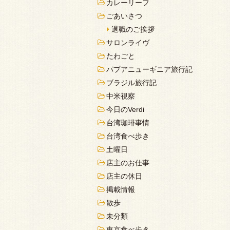
カレーリーフ
ごあいさつ
退職のご挨拶
サロンライヴ
たわごと
パプアニューギニア旅行記
ブラジル旅行記
中米視察
今日のVerdi
台湾珈琲事情
台湾食べ歩き
土曜日
店主のお仕事
店主の休日
掲載情報
散歩
未分類
東京食べ歩き