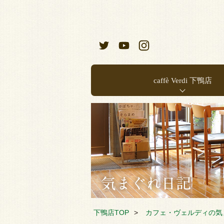
caffè Verdi 下鴨店
お店のご案内
店内メニュー
下鴨店TOP
カフェ・ヴェルディの気