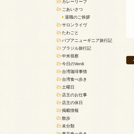
カレーリーフ
ごあいさつ
退職のご挨拶
サロンライヴ
たわごと
パプアニューギニア旅行記
ブラジル旅行記
中米視察
今日のVerdi
台湾珈琲事情
台湾食べ歩き
土曜日
店主のお仕事
店主の休日
掲載情報
散歩
未分類
東京食べ歩き