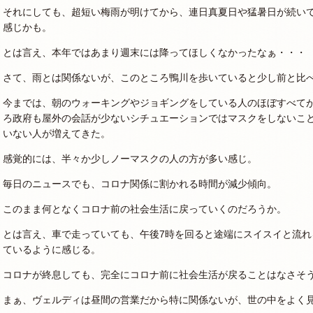
それにしても、超短い梅雨が明けてから、連日真夏日や猛暑日が続い
感じかも。
とは言え、本年ではあまり週末には降ってほしくなかったなぁ・・・
さて、雨とは関係ないが、このところ鴨川を歩いていると少し前と比
今までは、朝のウォーキングやジョギングをしている人のほぼすべて
ろ政府も屋外の会話が少ないシチュエーションではマスクをしないこ
いない人が増えてきた。
感覚的には、半々か少しノーマスクの人の方が多い感じ。
毎日のニュースでも、コロナ関係に割かれる時間が減少傾向。
このまま何となくコロナ前の社会生活に戻っていくのだろうか。
とは言え、車で走っていても、午後7時を回ると途端にスイスイと流
ているように感じる。
コロナが終息しても、完全にコロナ前に社会生活が戻ることはなさそ
まぁ、ヴェルディは昼間の営業だから特に関係ないが、世の中をよく