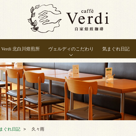
Verdi 北白川焙煎所
ヴェルディのこだわり
気まぐれ日記
正しい焙煎
豆の選別
豆の保存
良い抽出
新鮮さ
温度
まぐれ日記
久々雨