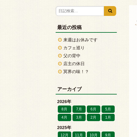
最近の投稿
来週はお休みです
カフェ巡り
父の背中
店主の休日
冥界の味！？
アーカイブ
2026年
8月
7月
6月
5月
4月
3月
2月
1月
2025年
12月
11月
10月
9月