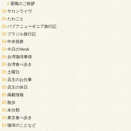
退職のご挨拶
サロンライヴ
たわごと
パプアニューギニア旅行記
ブラジル旅行記
中米視察
今日のVerdi
台湾珈琲事情
台湾食べ歩き
土曜日
店主のお仕事
店主の休日
掲載情報
散歩
未分類
東京食べ歩き
珈琲のことなど