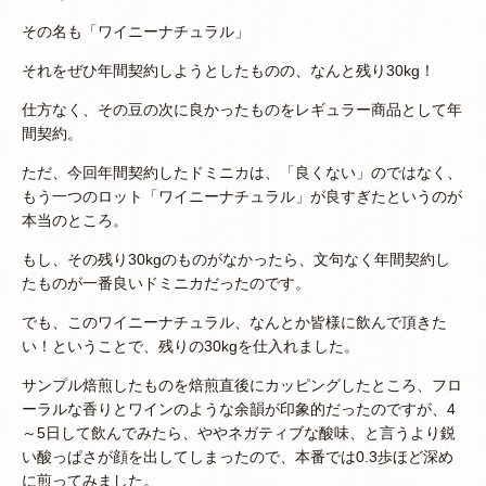
その名も「ワイニーナチュラル」
それをぜひ年間契約しようとしたものの、なんと残り30kg！
仕方なく、その豆の次に良かったものをレギュラー商品として年
間契約。
ただ、今回年間契約したドミニカは、「良くない」のではなく、
もう一つのロット「ワイニーナチュラル」が良すぎたというのが
本当のところ。
もし、その残り30kgのものがなかったら、文句なく年間契約し
たものが一番良いドミニカだったのです。
でも、このワイニーナチュラル、なんとか皆様に飲んで頂きた
い！ということで、残りの30kgを仕入れました。
サンプル焙煎したものを焙煎直後にカッピングしたところ、フロ
ーラルな香りとワインのような余韻が印象的だったのですが、4
～5日して飲んでみたら、ややネガティブな酸味、と言うより鋭
い酸っぱさが顔を出してしまったので、本番では0.3歩ほど深め
に煎ってみました。