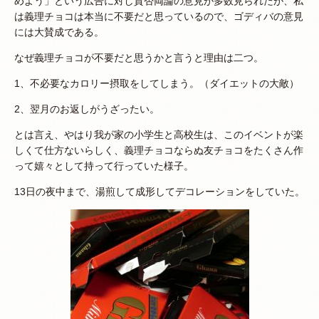
めよう」という広告に対し賛否両論の意見が多数見られたが、私
は義理チョコは本当に不要だと思っているので、ゴディバの意見
には大賛成である。
なぜ義理チョコが不要だと思うかと言うと理由は二つ。
1、不必要なカロリー摂取をしてしまう。（ダイエットの大敵）
2、翌月のお返しがうざったい。
とは言え、やはり我が家の小学生と高校生は、このイベントが楽
しくて仕方ないらしく、義理チョコならぬ友チョコをたくさん作
って嬉々として持って行っていた様子。
13日の夜中まで、湯煎して成形してデコレーションをしていた。