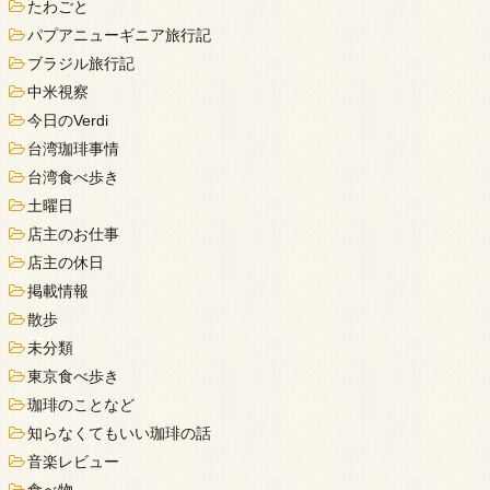
たわごと
パプアニューギニア旅行記
ブラジル旅行記
中米視察
今日のVerdi
台湾珈琲事情
台湾食べ歩き
土曜日
店主のお仕事
店主の休日
掲載情報
散歩
未分類
東京食べ歩き
珈琲のことなど
知らなくてもいい珈琲の話
音楽レビュー