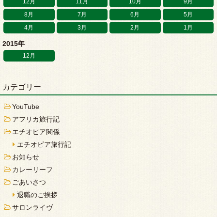
12月
11月
10月
9月
8月
7月
6月
5月
4月
3月
2月
1月
2015年
12月
カテゴリー
YouTube
アフリカ旅行記
エチオピア関係
エチオピア旅行記
お知らせ
カレーリーフ
ごあいさつ
退職のご挨拶
サロンライヴ