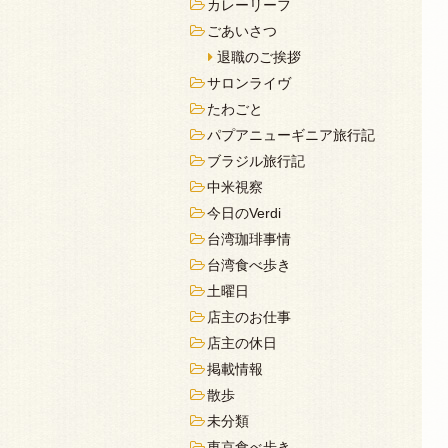
カレーリーフ
ごあいさつ
退職のご挨拶
サロンライヴ
たわごと
パプアニューギニア旅行記
ブラジル旅行記
中米視察
今日のVerdi
台湾珈琲事情
台湾食べ歩き
土曜日
店主のお仕事
店主の休日
掲載情報
散歩
未分類
東京食べ歩き