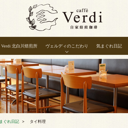
Verdi 北白川焙煎所
ヴェルディのこだわり
気まぐれ日記
正しい焙煎
豆の選別
豆の保存
良い抽出
新鮮さ
温度
まぐれ日記
タイ料理