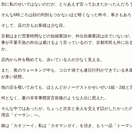
別に私のせいではないのだが、とりあえず言っておきたかったんだろ
そんな6時ごろは顔の判別もつかないほど暗くなった昨今、寒さもあ
そして、店の方もお客様は少な目。
京都はまだ営業時間などの短縮要請や、外出自粛要請は出ていないが
事が不要不急の外出は避けるよう言っているので、京都市民も外に出
か。
店内から外を眺めても、歩いている人が少なく見える。
また、夜のウォーキング中も、コロナ渦でも連日行列ができている木
が多い状態。
他の店を覗いてみても、ほとんどがノーゲストかせいぜい1組・2組と
何となく、夏の非常事態宣言前後のような人出に思えた。
そんな中ではあったが、ちょっと次女と余人を交えず話がしたかった
理店「イーサン」へ。
娘は「カオソーイ」私は「カオマンガイ」を頂き、もう一品「トーマ