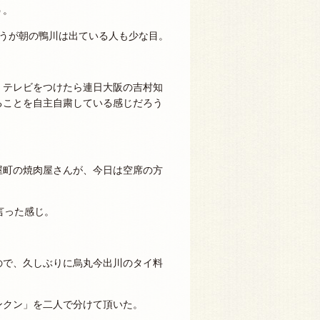
う。
ろうが朝の鴨川は出ている人も少な目。
、テレビをつけたら連日大阪の吉村知
ることを自主自粛している感じだろう
屋町の焼肉屋さんが、今日は空席の方
言った感じ。
ので、久しぶりに烏丸今出川のタイ料
ンクン」を二人で分けて頂いた。