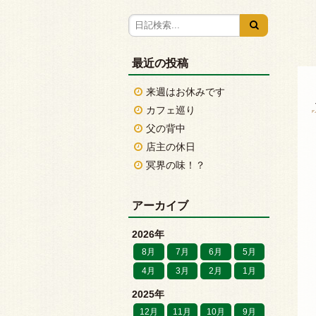
最近の投稿
来週はお休みです
カフェ巡り
父の背中
店主の休日
冥界の味！？
アーカイブ
2026年
8月
7月
6月
5月
4月
3月
2月
1月
2025年
12月
11月
10月
9月