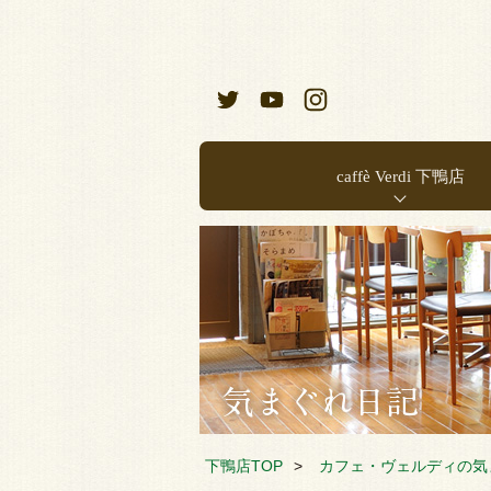
caffè Verdi 下鴨店
お店のご案内
店内メニュー
下鴨店TOP
カフェ・ヴェルディの気