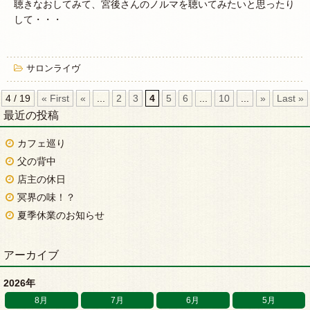
聴きなおしてみて、宮後さんのノルマを聴いてみたいと思ったり
して・・・
サロンライヴ
4 / 19
« First
«
...
2
3
4
5
6
...
10
...
»
Last »
最近の投稿
カフェ巡り
父の背中
店主の休日
冥界の味！？
夏季休業のお知らせ
アーカイブ
2026年
8月
7月
6月
5月