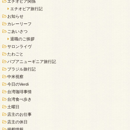
エチオピア関係
エチオピア旅行記
お知らせ
カレーリーフ
ごあいさつ
退職のご挨拶
サロンライヴ
たわごと
パプアニューギニア旅行記
ブラジル旅行記
中米視察
今日のVerdi
台湾珈琲事情
台湾食べ歩き
土曜日
店主のお仕事
店主の休日
掲載情報