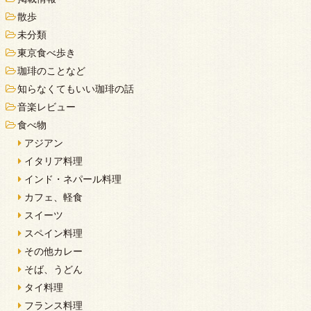
散歩
未分類
東京食べ歩き
珈琲のことなど
知らなくてもいい珈琲の話
音楽レビュー
食べ物
アジアン
イタリア料理
インド・ネパール料理
カフェ、軽食
スイーツ
スペイン料理
その他カレー
そば、うどん
タイ料理
フランス料理