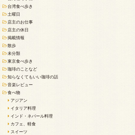
台湾食べ歩き
土曜日
店主のお仕事
店主の休日
掲載情報
散歩
未分類
東京食べ歩き
珈琲のことなど
知らなくてもいい珈琲の話
音楽レビュー
食べ物
アジアン
イタリア料理
インド・ネパール料理
カフェ、軽食
スイーツ