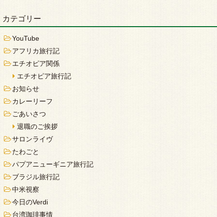
カテゴリー
YouTube
アフリカ旅行記
エチオピア関係
エチオピア旅行記
お知らせ
カレーリーフ
ごあいさつ
退職のご挨拶
サロンライヴ
たわごと
パプアニューギニア旅行記
ブラジル旅行記
中米視察
今日のVerdi
台湾珈琲事情