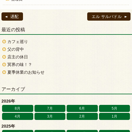
遅配
エル サルバドル
最近の投稿
カフェ巡り
父の背中
店主の休日
冥界の味！？
夏季休業のお知らせ
アーカイブ
2026年
8月
7月
6月
5月
4月
3月
2月
1月
2025年