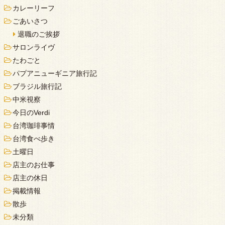
カレーリーフ
ごあいさつ
退職のご挨拶
サロンライヴ
たわごと
パプアニューギニア旅行記
ブラジル旅行記
中米視察
今日のVerdi
台湾珈琲事情
台湾食べ歩き
土曜日
店主のお仕事
店主の休日
掲載情報
散歩
未分類