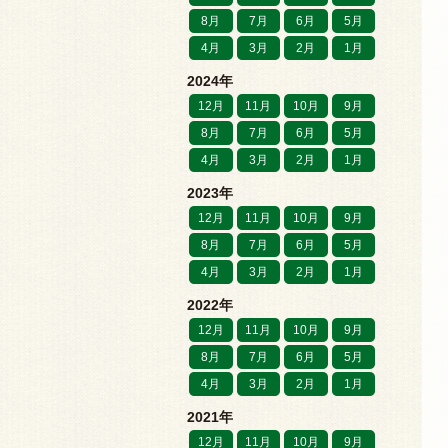
8月
7月
6月
5月
4月
3月
2月
1月
2024年
12月
11月
10月
9月
8月
7月
6月
5月
4月
3月
2月
1月
2023年
12月
11月
10月
9月
8月
7月
6月
5月
4月
3月
2月
1月
2022年
12月
11月
10月
9月
8月
7月
6月
5月
4月
3月
2月
1月
2021年
12月
11月
10月
9月