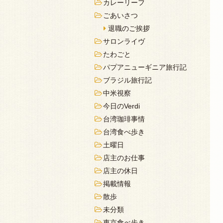
カレーリーフ
ごあいさつ
退職のご挨拶
サロンライヴ
たわごと
パプアニューギニア旅行記
ブラジル旅行記
中米視察
今日のVerdi
台湾珈琲事情
台湾食べ歩き
土曜日
店主のお仕事
店主の休日
掲載情報
散歩
未分類
東京食べ歩き