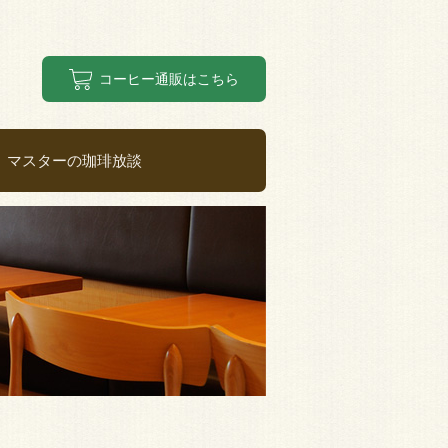
コーヒー通販はこちら
マスターの珈琲放談