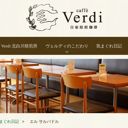
Verdi 北白川焙煎所
ヴェルディのこだわり
気まぐれ日記
正しい焙煎
豆の選別
豆の保存
良い抽出
新鮮さ
温度
まぐれ日記
エル サルバドル