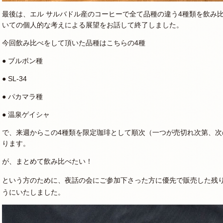
最後は、エル サルバドル産のコーヒーで全て品種の違う4種類を飲み
いての個人的な考えによる展望をお話して終了しました。
今回飲み比べをして頂いた品種はこちらの4種
● ブルボン種
● SL-34
● パカマラ種
● 温泉ゲイシャ
で、来週からこの4種類を限定珈琲として順次（一つが売切れ次第、
ります。
が、まとめて飲み比べたい！
という方のために、夜話の会にご参加下さった方に優先で販売した残
うにいたしました。