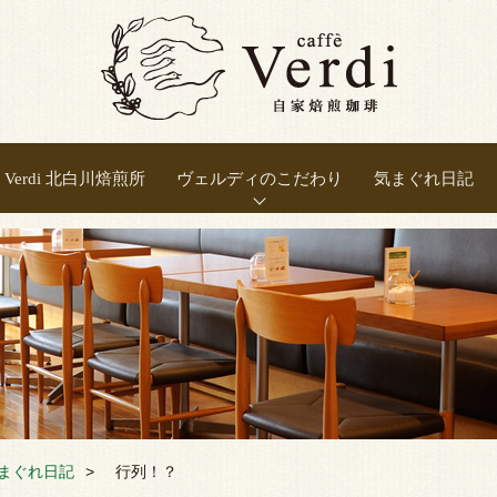
Verdi 北白川焙煎所
ヴェルディのこだわり
気まぐれ日記
正しい焙煎
豆の選別
豆の保存
良い抽出
新鮮さ
温度
まぐれ日記
行列！？