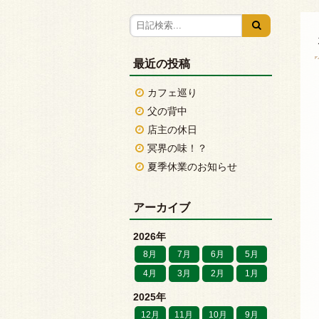
最近の投稿
カフェ巡り
父の背中
店主の休日
冥界の味！？
夏季休業のお知らせ
アーカイブ
2026年
8月
7月
6月
5月
4月
3月
2月
1月
2025年
12月
11月
10月
9月