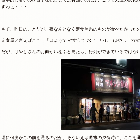
すねぇ・・・
さて、昨日のことだが、夜なんとなく定食屋系のものが食べたかった
定食屋と言えばここ、「はようて やすうて おいしいし はやし」の
だが、はやしさんのお向かいをふと見たら、行列ができているではな
週に何度かこの前を通るのだが、そういえば週末の夕食時に、ここを