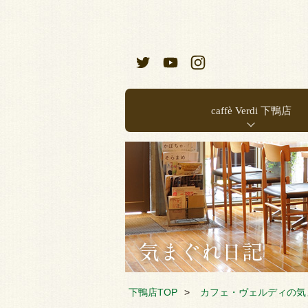
caffè Verdi 下鴨店
お店のご案内
店内メニュー
下鴨店TOP
カフェ・ヴェルディの気