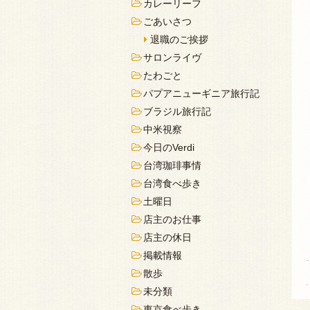
カレーリーフ
ごあいさつ
退職のご挨拶
サロンライヴ
たわごと
パプアニューギニア旅行記
ブラジル旅行記
中米視察
今日のVerdi
台湾珈琲事情
台湾食べ歩き
土曜日
店主のお仕事
店主の休日
掲載情報
散歩
未分類
東京食べ歩き