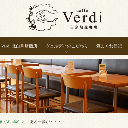
Verdi 北白川焙煎所
ヴェルディのこだわり
気まぐれ日記
正しい焙煎
豆の選別
豆の保存
良い抽出
新鮮さ
温度
まぐれ日記
あと一歩が・・・