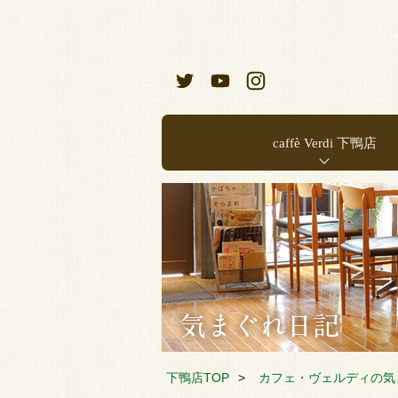
caffè Verdi 下鴨店
お店のご案内
店内メニュー
下鴨店TOP
カフェ・ヴェルディの気