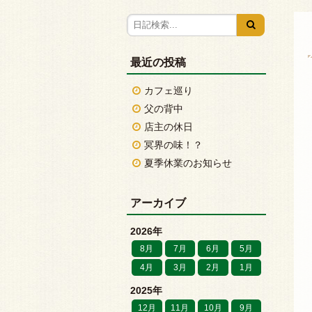
最近の投稿
カフェ巡り
父の背中
店主の休日
冥界の味！？
夏季休業のお知らせ
アーカイブ
2026年
8月
7月
6月
5月
4月
3月
2月
1月
2025年
12月
11月
10月
9月