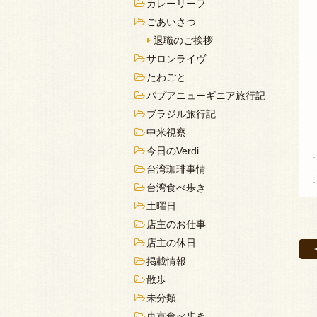
カレーリーフ
ごあいさつ
退職のご挨拶
サロンライヴ
たわごと
パプアニューギニア旅行記
ブラジル旅行記
中米視察
今日のVerdi
台湾珈琲事情
台湾食べ歩き
土曜日
店主のお仕事
店主の休日
掲載情報
散歩
未分類
東京食べ歩き