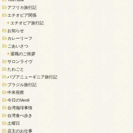
アフリカ旅行記
エチオピア関係
エチオピア旅行記
お知らせ
カレーリーフ
ごあいさつ
退職のご挨拶
サロンライヴ
たわごと
パプアニューギニア旅行記
ブラジル旅行記
中米視察
今日のVerdi
台湾珈琲事情
台湾食べ歩き
土曜日
店主のお仕事