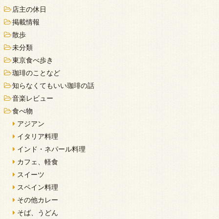
店主の休日
掲載情報
散歩
未分類
東京食べ歩き
珈琲のことなど
知らなくてもいい珈琲の話
音楽レビュー
食べ物
アジアン
イタリア料理
インド・ネパール料理
カフェ、軽食
スイーツ
スペイン料理
その他カレー
そば、うどん