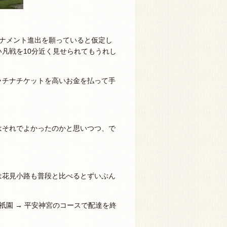
ナメント進出を願っていると仮定し
凡戦を10分近く見せられてもうれし
ラチナチケットを高いお金を払って手
。
はそれでよかったのかと思いつつ、で
は花見小路も普段と比べるとずいぶん
祇園 → 平安神宮のコースで配達を終