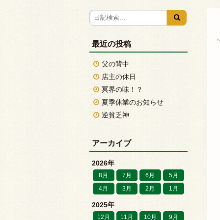
最近の投稿
父の背中
店主の休日
冥界の味！？
夏季休業のお知らせ
逆貧乏神
アーカイブ
2026年
8月
7月
6月
5月
4月
3月
2月
1月
2025年
12月
11月
10月
9月