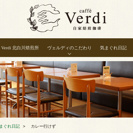
Verdi 北白川焙煎所
ヴェルディのこだわり
気まぐれ日記
正しい焙煎
豆の選別
豆の保存
良い抽出
新鮮さ
温度
まぐれ日記
カレー行けず