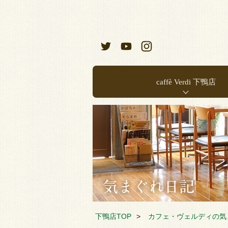
caffè Verdi 下鴨店
お店のご案内
店内メニュー
下鴨店TOP
カフェ・ヴェルディの気