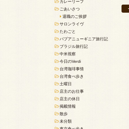
カレーリーフ
ごあいさつ
退職のご挨拶
サロンライヴ
たわごと
パプアニューギニア旅行記
ブラジル旅行記
中米視察
今日のVerdi
台湾珈琲事情
台湾食べ歩き
土曜日
店主のお仕事
店主の休日
掲載情報
散歩
未分類
東京食べ歩き