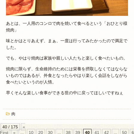
あとは、一人用のコンロで肉を焼いて食べるという「おひとり様
焼肉」
味とかはとりあえず、まぁ、一度は行ってみたかったので満足で
した。
でも、やはり焼肉は家族や親しい人たちと楽しく食べたいもの。
焼肉に限らず、生命維持のためには栄養を摂取しなくてはならな
いものではあるが、外食となったらやはり楽しく会話をしながら
食べたいというのが人情。
早くそんな楽しい食事ができる世の中に戻ってほしいですねぇ
肉
40 / 175
«
First
«
...
10
20
30
...
38
39
40
41
42
...
50
6