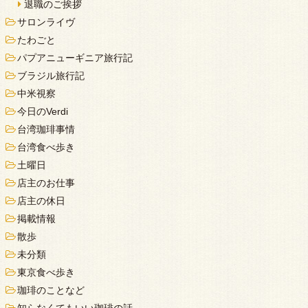
退職のご挨拶
サロンライヴ
たわごと
パプアニューギニア旅行記
ブラジル旅行記
中米視察
今日のVerdi
台湾珈琲事情
台湾食べ歩き
土曜日
店主のお仕事
店主の休日
掲載情報
散歩
未分類
東京食べ歩き
珈琲のことなど
知らなくてもいい珈琲の話