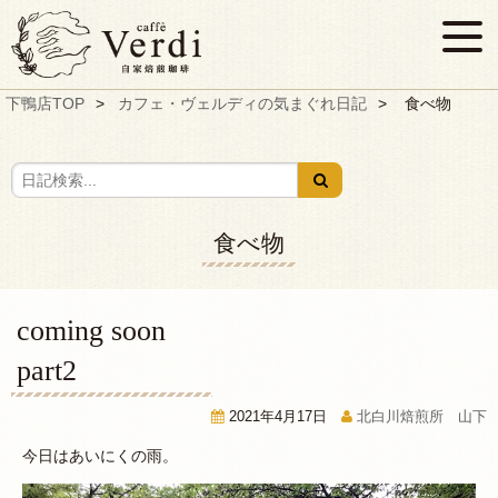
下鴨店TOP
カフェ・ヴェルディの気まぐれ日記
食べ物
食べ物
coming soon
part2
2021年4月17日
北白川焙煎所 山下
今日はあいにくの雨。