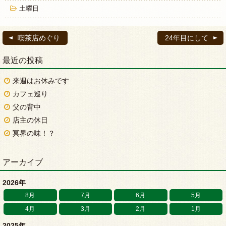
土曜日
喫茶店めぐり
24年目にして
最近の投稿
来週はお休みです
カフェ巡り
父の背中
店主の休日
冥界の味！？
アーカイブ
2026年
8月
7月
6月
5月
4月
3月
2月
1月
2025年