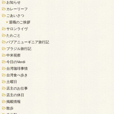
お知らせ
カレーリーフ
ごあいさつ
退職のご挨拶
サロンライヴ
たわごと
パプアニューギニア旅行記
ブラジル旅行記
中米視察
今日のVerdi
台湾珈琲事情
台湾食べ歩き
土曜日
店主のお仕事
店主の休日
掲載情報
散歩