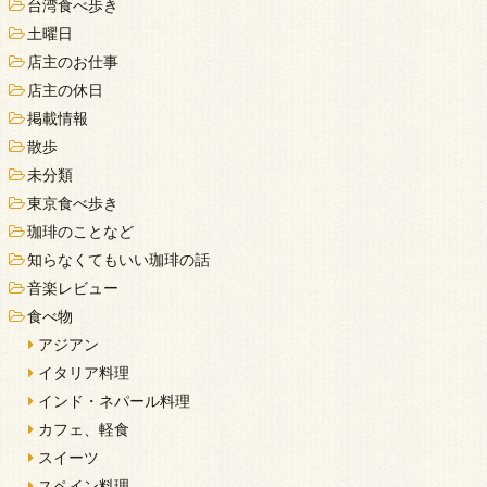
台湾食べ歩き
土曜日
店主のお仕事
店主の休日
掲載情報
散歩
未分類
東京食べ歩き
珈琲のことなど
知らなくてもいい珈琲の話
音楽レビュー
食べ物
アジアン
イタリア料理
インド・ネパール料理
カフェ、軽食
スイーツ
スペイン料理