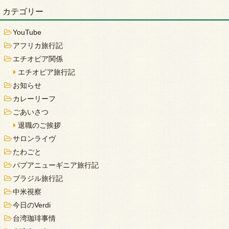
カテゴリー
YouTube
アフリカ旅行記
エチオピア関係
エチオピア旅行記
お知らせ
カレーリーフ
ごあいさつ
退職のご挨拶
サロンライヴ
たわごと
パプアニューギニア旅行記
ブラジル旅行記
中米視察
今日のVerdi
台湾珈琲事情