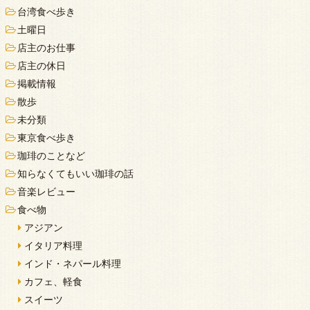
台湾食べ歩き
土曜日
店主のお仕事
店主の休日
掲載情報
散歩
未分類
東京食べ歩き
珈琲のことなど
知らなくてもいい珈琲の話
音楽レビュー
食べ物
アジアン
イタリア料理
インド・ネパール料理
カフェ、軽食
スイーツ