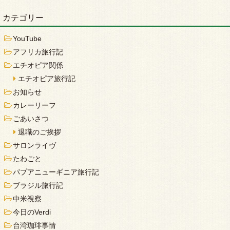
カテゴリー
YouTube
アフリカ旅行記
エチオピア関係
エチオピア旅行記
お知らせ
カレーリーフ
ごあいさつ
退職のご挨拶
サロンライヴ
たわごと
パプアニューギニア旅行記
ブラジル旅行記
中米視察
今日のVerdi
台湾珈琲事情