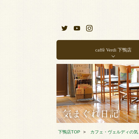
caffè Verdi 下鴨店
お店のご案内
店内メニュー
下鴨店TOP
カフェ・ヴェルディの気