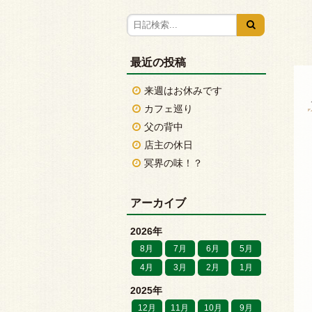
最近の投稿
来週はお休みです
カフェ巡り
父の背中
店主の休日
冥界の味！？
アーカイブ
2026年
8月
7月
6月
5月
4月
3月
2月
1月
2025年
12月
11月
10月
9月