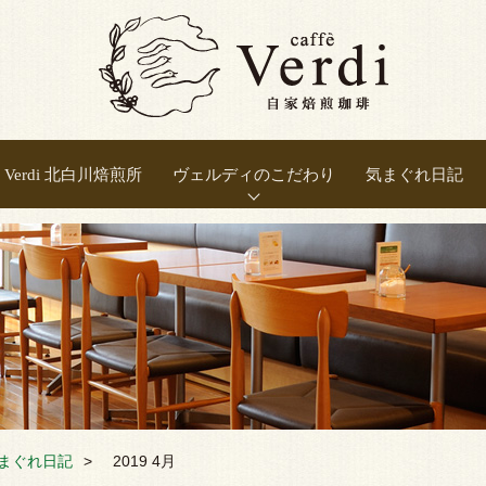
Verdi 北白川焙煎所
ヴェルディのこだわり
気まぐれ日記
正しい焙煎
豆の選別
豆の保存
良い抽出
新鮮さ
温度
まぐれ日記
2019 4月