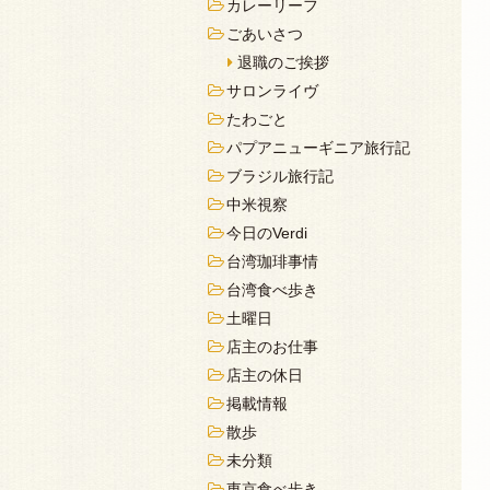
カレーリーフ
ごあいさつ
退職のご挨拶
サロンライヴ
たわごと
パプアニューギニア旅行記
ブラジル旅行記
中米視察
今日のVerdi
台湾珈琲事情
台湾食べ歩き
土曜日
店主のお仕事
店主の休日
掲載情報
散歩
未分類
東京食べ歩き