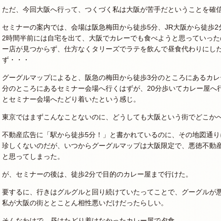
ただ、今回大阪へ行って、つくづく私は大阪が苦手だということを確
セミナーの案内では、会場は阪急梅田から徒歩5分、JR大阪から徒歩
2時間半前には自宅を出て、大阪でカレーでも食べようと思っていっ
ー店が見つからず、仕方なくタリーズでラテを飲んで昼食代わりにし
ず・・・
グーグルマップによると、阪急の梅田から徒歩3分のところにあるカレ
分のところにあるセミナー会場へ行くはずが、20分歩いてカレー屋へ
とセミナー会場へたどり着いたという感じ。
東京ではまずこんなことないのに、どうしても大阪という街でどこか
不動産広告に「駅から徒歩5分！」と書かれているのに、その地図通り
珍しくないのだが、いつからグーグルマップは大阪限定で、悪徳不動
と思ってしまった。
が、セミナーの後は、徒歩2分で目的のカレー屋まで行けた。
要するに、行きはグルグルと回り続けていたってことで、グーグルが
私が大阪の街ととことん相性悪いだけだったらしい。
そんなわけで、昼はたどり着けなかったカレー屋で夕食。