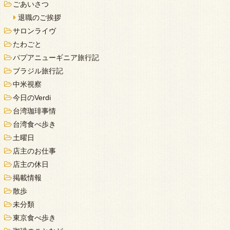
ごあいさつ
退職のご挨拶
サロンライヴ
たわごと
パプアニューギニア旅行記
ブラジル旅行記
中米視察
今日のVerdi
台湾珈琲事情
台湾食べ歩き
土曜日
店主のお仕事
店主の休日
掲載情報
散歩
未分類
東京食べ歩き