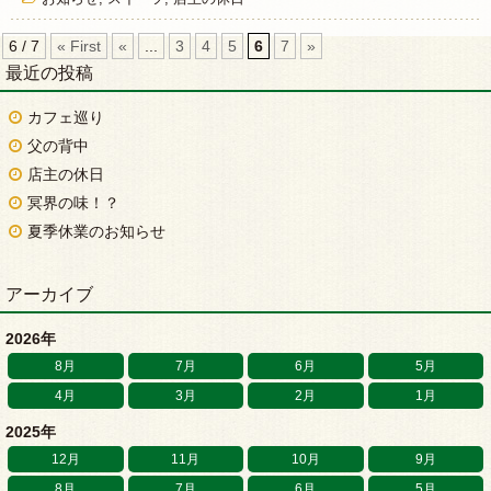
6 / 7
« First
«
...
3
4
5
6
7
»
最近の投稿
カフェ巡り
父の背中
店主の休日
冥界の味！？
夏季休業のお知らせ
アーカイブ
2026年
8月
7月
6月
5月
4月
3月
2月
1月
2025年
12月
11月
10月
9月
8月
7月
6月
5月