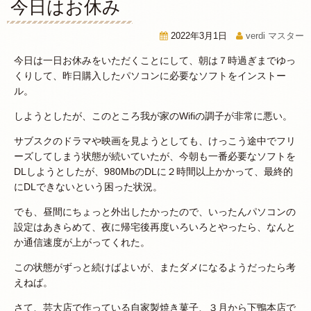
今日はお休み
2022年3月1日
verdi マスター
今日は一日お休みをいただくことにして、朝は７時過ぎまでゆっ
くりして、昨日購入したパソコンに必要なソフトをインストー
ル。
しようとしたが、このところ我が家のWifiの調子が非常に悪い。
サブスクのドラマや映画を見ようとしても、けっこう途中でフリ
ーズしてしまう状態が続いていたが、今朝も一番必要なソフトを
DLしようとしたが、980MbのDLに２時間以上かかって、最終的
にDLできないという困った状況。
でも、昼間にちょっと外出したかったので、いったんパソコンの
設定はあきらめて、夜に帰宅後再度いろいろとやったら、なんと
か通信速度が上がってくれた。
この状態がずっと続けばよいが、またダメになるようだったら考
えねば。
さて、芸大店で作っている自家製焼き菓子、３月から下鴨本店で