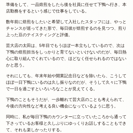
準備をして、一品焙煎をしたら後を社員に任せて下鴨へ行き、本
店勤務をするという感じで仕事をしている。
数年前に焙煎をしたいと希望して入社したスタッフには、やっと
チャンスが巡ってきた形で、毎日彼が焙煎するのを見つつ、煎り
上った豆のテイスティングと評価。
芸大店の太田は、5年目でもうほぼ一本立ちしているので、次は
下鴨の焙煎担当をしっかりと育てないといけないのだが、毎日熱
心に取り組んでくれているので、ほどなく任せられるのではない
かと思う。
それにしても、年末年始や開業記念日などを除いたら、こうして
ほぼ一日下鴨にいるのは久し振りなのだが、そうして久々に下鴨
で一日を過ごすといろいろなことが見えてくる。
下鴨のこともそうだが、一歩離れて芸大店のことも考えられて、
今後の方向性など考える良い機会になっているように思う。
同時に、私が毎日下鴨のカウンターに立っていたころから通って
下さっているお客様と久しぶりにゆっくりお話しすることもでき
て、それも楽しかったりする。